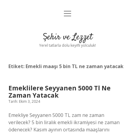
menüyü
Anasayfa
aç
Gizlilik Politikası
Şehir ve Lezzet
Yasal Uyarı
Yerel tatlarla dolu keyifli yolculuk!
Hakkımızda
Etiket:
Emekli maaşı 5 bin TL ne zaman yatacak
Emeklilere Seyyanen 5000 Tl Ne
Zaman Yatacak
Tarih: Ekim 3, 2024
Emekliye Seyyanen 5000 TL zam ne zaman
verilecek? 5 bin liralık emekli ikramiyesi ne zaman
ödenecek? Kasım ayının ortasında maaşlarını