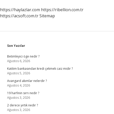
Ne
Zaman
https://haylazlar.com
https://ribellion.com.tr
Yatacak
https://acsoft.com.tr
Sitemap
Sidebar
Son Yazılar
Betimleyici öge nedir ?
Ağustos 6, 2026
Katılım bankasından kredi çekmek caiz midir ?
Ağustos 5, 2026
Avangard akımlar nelerdir ?
Ağustos 4, 2026
19 harfinin sırrı nedir ?
Ağustos 3, 2026
2 derece yırtık nedir ?
Ağustos 3, 2026