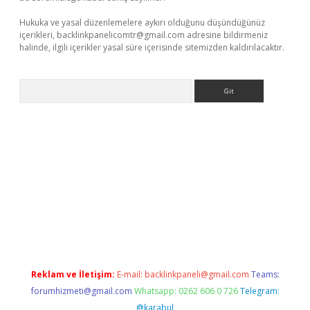
Hukuka ve yasal düzenlemelere aykırı olduğunu düşündüğünüz
içerikleri,
backlinkpanelicomtr@gmail.com
adresine bildirmeniz
halinde, ilgili içerikler yasal süre içerisinde sitemizden kaldırılacaktır.
Arama
iriş
Reklam ve İletişim:
E-mail:
backlinkpaneli@gmail.com
Teams:
forumhizmeti@gmail.com
Whatsapp: 0262 606 0 726
Telegram:
@karabul