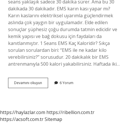
seans yaklaşık sadece 30 dakika sürer. Ama bu 30
dakikada 30 dakikadır. EMS karın kası yapar mı?
Karın kaslarını elektriksel uyarımla güçlendirmek
aslında çok yaygın bir uygulamadır. Elde edilen
sonuçlar şüphesiz çoğu durumda tatmin edicidir ve
kemik yapısı ve bağ dokusu için faydaları da
kanıtlanmıştır. 1 Seans EMS Kaç Kaloridir? Sıkça
sorulan sorulardan biri: “EMS ile ne kadar kilo
verebilirsiniz?” sorusudur. 20 dakikalık bir EMS
antrenmanıyla 500 kalori yakabilirsiniz. Haftada iki…
Ems
Devamını okuyun
6 Yorum
Kaç
Mekik
Çeker
https://haylazlar.com
https://ribellion.com.tr
https://acsoft.com.tr
Sitemap