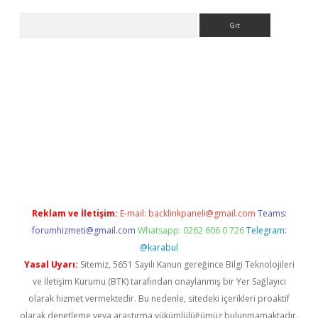
Arama
iriş
Reklam ve İletişim:
E-mail:
backlinkpaneli@gmail.com
Teams:
forumhizmeti@gmail.com
Whatsapp: 0262 606 0 726
Telegram:
@karabul
Yasal Uyarı:
Sitemiz, 5651 Sayılı Kanun gereğince Bilgi Teknolojileri
ve İletişim Kurumu (BTK) tarafından onaylanmış bir Yer Sağlayıcı
olarak hizmet vermektedir. Bu nedenle, sitedeki içerikleri proaktif
olarak denetleme veya araştırma yükümlülüğümüz bulunmamaktadır.