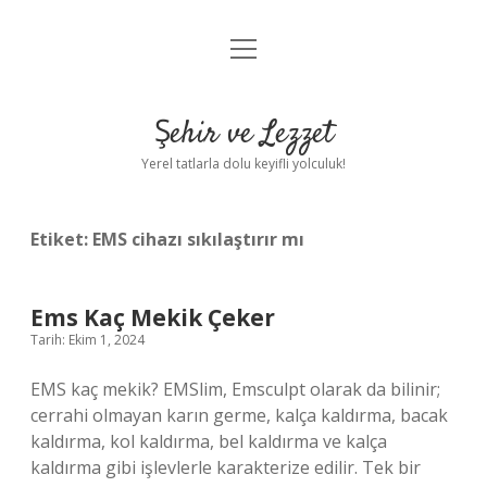
menüyü
Anasayfa
aç
Gizlilik Politikası
Şehir ve Lezzet
Yasal Uyarı
Yerel tatlarla dolu keyifli yolculuk!
Hakkımızda
Etiket:
EMS cihazı sıkılaştırır mı
Ems Kaç Mekik Çeker
Tarih: Ekim 1, 2024
EMS kaç mekik? EMSlim, Emsculpt olarak da bilinir;
cerrahi olmayan karın germe, kalça kaldırma, bacak
kaldırma, kol kaldırma, bel kaldırma ve kalça
kaldırma gibi işlevlerle karakterize edilir. Tek bir