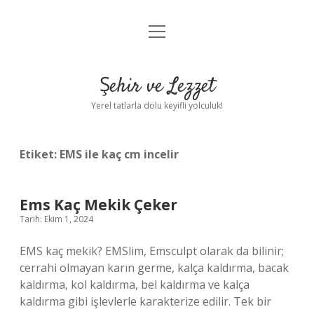
menüyü
Anasayfa
aç
Gizlilik Politikası
Şehir ve Lezzet
Yasal Uyarı
Yerel tatlarla dolu keyifli yolculuk!
Hakkımızda
Etiket:
EMS ile kaç cm incelir
Ems Kaç Mekik Çeker
Tarih: Ekim 1, 2024
EMS kaç mekik? EMSlim, Emsculpt olarak da bilinir;
cerrahi olmayan karın germe, kalça kaldırma, bacak
kaldırma, kol kaldırma, bel kaldırma ve kalça
kaldırma gibi işlevlerle karakterize edilir. Tek bir