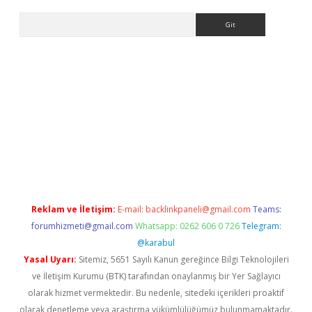
Arama
riş
Reklam ve İletişim:
E-mail:
backlinkpaneli@gmail.com
Teams:
forumhizmeti@gmail.com
Whatsapp: 0262 606 0 726
Telegram:
@karabul
Yasal Uyarı:
Sitemiz, 5651 Sayılı Kanun gereğince Bilgi Teknolojileri
ve İletişim Kurumu (BTK) tarafından onaylanmış bir Yer Sağlayıcı
olarak hizmet vermektedir. Bu nedenle, sitedeki içerikleri proaktif
olarak denetleme veya araştırma yükümlülüğümüz bulunmamaktadır.