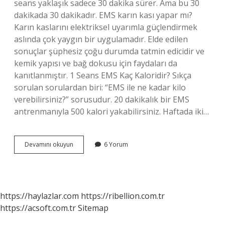
seans yaklaşık sadece 30 dakika sürer. Ama bu 30
dakikada 30 dakikadır. EMS karın kası yapar mı?
Karın kaslarını elektriksel uyarımla güçlendirmek
aslında çok yaygın bir uygulamadır. Elde edilen
sonuçlar şüphesiz çoğu durumda tatmin edicidir ve
kemik yapısı ve bağ dokusu için faydaları da
kanıtlanmıştır. 1 Seans EMS Kaç Kaloridir? Sıkça
sorulan sorulardan biri: “EMS ile ne kadar kilo
verebilirsiniz?” sorusudur. 20 dakikalık bir EMS
antrenmanıyla 500 kalori yakabilirsiniz. Haftada iki…
Ems
Devamını okuyun
6 Yorum
Kaç
Mekik
Çeker
https://haylazlar.com
https://ribellion.com.tr
https://acsoft.com.tr
Sitemap