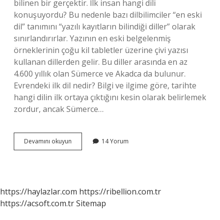
bilinen bir gerçektir. İlk insan hangi dili
konuşuyordu? Bu nedenle bazı dilbilimciler “en eski
dil” tanımını “yazılı kayıtların bilindiği diller” olarak
sınırlandırırlar. Yazının en eski belgelenmiş
örneklerinin çoğu kil tabletler üzerine çivi yazısı
kullanan dillerden gelir. Bu diller arasında en az
4.600 yıllık olan Sümerce ve Akadca da bulunur.
Evrendeki ilk dil nedir? Bilgi ve ilgime göre, tarihte
hangi dilin ilk ortaya çıktığını kesin olarak belirlemek
zordur, ancak Sümerce…
Dünyanın
Devamını okuyun
14 Yorum
Ilk
Dili
Hangi
https://haylazlar.com
https://ribellion.com.tr
https://acsoft.com.tr
Sitemap