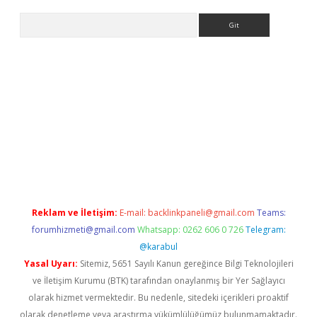
Arama
iriş
Reklam ve İletişim:
E-mail:
backlinkpaneli@gmail.com
Teams:
forumhizmeti@gmail.com
Whatsapp: 0262 606 0 726
Telegram:
@karabul
Yasal Uyarı:
Sitemiz, 5651 Sayılı Kanun gereğince Bilgi Teknolojileri
ve İletişim Kurumu (BTK) tarafından onaylanmış bir Yer Sağlayıcı
olarak hizmet vermektedir. Bu nedenle, sitedeki içerikleri proaktif
olarak denetleme veya araştırma yükümlülüğümüz bulunmamaktadır.