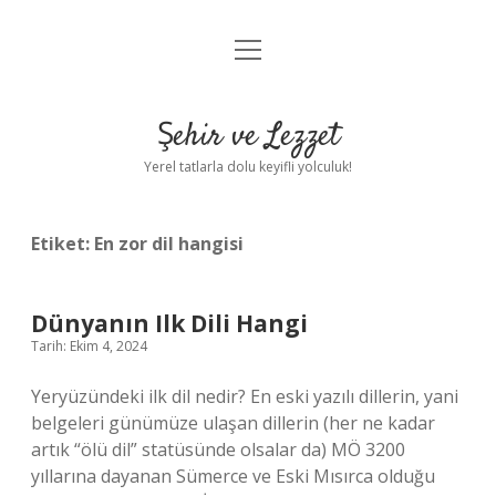
menüyü
Anasayfa
aç
Gizlilik Politikası
Şehir ve Lezzet
Yasal Uyarı
Yerel tatlarla dolu keyifli yolculuk!
Hakkımızda
Etiket:
En zor dil hangisi
Dünyanın Ilk Dili Hangi
Tarih: Ekim 4, 2024
Yeryüzündeki ilk dil nedir? En eski yazılı dillerin, yani
belgeleri günümüze ulaşan dillerin (her ne kadar
artık “ölü dil” statüsünde olsalar da) MÖ 3200
yıllarına dayanan Sümerce ve Eski Mısırca olduğu