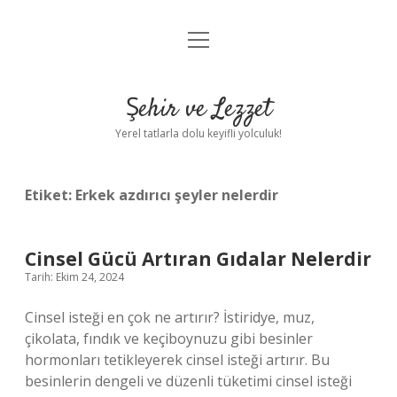
menüyü
Anasayfa
aç
Gizlilik Politikası
Şehir ve Lezzet
Yasal Uyarı
Yerel tatlarla dolu keyifli yolculuk!
Hakkımızda
Etiket:
Erkek azdırıcı şeyler nelerdir
Cinsel Gücü Artıran Gıdalar Nelerdir
Tarih: Ekim 24, 2024
Cinsel isteği en çok ne artırır? İstiridye, muz,
çikolata, fındık ve keçiboynuzu gibi besinler
hormonları tetikleyerek cinsel isteği artırır. Bu
besinlerin dengeli ve düzenli tüketimi cinsel isteği