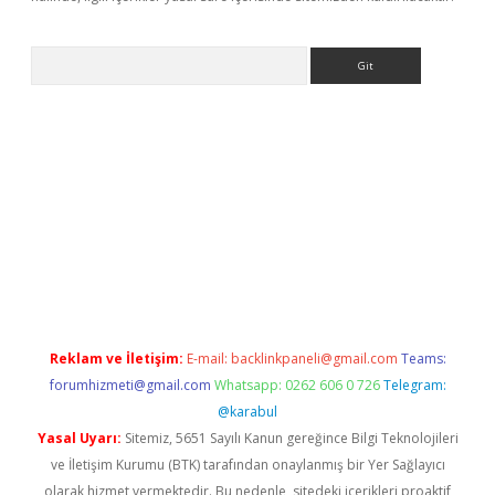
Arama
iriş
Reklam ve İletişim:
E-mail:
backlinkpaneli@gmail.com
Teams:
forumhizmeti@gmail.com
Whatsapp: 0262 606 0 726
Telegram:
@karabul
Yasal Uyarı:
Sitemiz, 5651 Sayılı Kanun gereğince Bilgi Teknolojileri
ve İletişim Kurumu (BTK) tarafından onaylanmış bir Yer Sağlayıcı
olarak hizmet vermektedir. Bu nedenle, sitedeki içerikleri proaktif