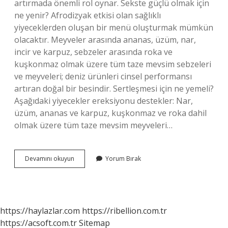
artırmada önemli rol oynar. Sekste güçlü olmak için
ne yenir? Afrodizyak etkisi olan sağlıklı
yiyeceklerden oluşan bir menü oluşturmak mümkün
olacaktır. Meyveler arasında ananas, üzüm, nar,
incir ve karpuz, sebzeler arasında roka ve
kuşkonmaz olmak üzere tüm taze mevsim sebzeleri
ve meyveleri; deniz ürünleri cinsel performansı
artıran doğal bir besindir. Sertleşmesi için ne yemeli?
Aşağıdaki yiyecekler ereksiyonu destekler: Nar,
üzüm, ananas ve karpuz, kuşkonmaz ve roka dahil
olmak üzere tüm taze mevsim meyveleri…
Cinsel
Devamını okuyun
Yorum Bırak
Gücü
Artıran
Gıdalar
Nelerdir
https://haylazlar.com
https://ribellion.com.tr
https://acsoft.com.tr
Sitemap