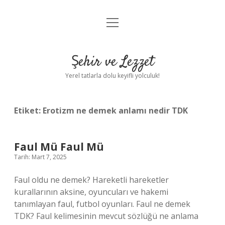
menüyü
Anasayfa
aç
Gizlilik Politikası
Şehir ve Lezzet
Yasal Uyarı
Yerel tatlarla dolu keyifli yolculuk!
Hakkımızda
Etiket:
Erotizm ne demek anlamı nedir TDK
Faul Mü Faul Mü
Tarih: Mart 7, 2025
Faul oldu ne demek? Hareketli hareketler
kurallarının aksine, oyuncuları ve hakemi
tanımlayan faul, futbol oyunları. Faul ne demek
TDK? Faul kelimesinin mevcut sözlüğü ne anlama