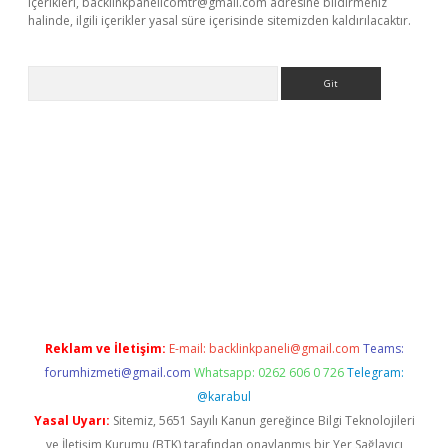
içerikleri,
backlinkpanelicomtr@gmail.com
adresine bildirmeniz
halinde, ilgili içerikler yasal süre içerisinde sitemizden kaldırılacaktır.
Arama
riş
Reklam ve İletişim:
E-mail:
backlinkpaneli@gmail.com
Teams:
forumhizmeti@gmail.com
Whatsapp: 0262 606 0 726
Telegram:
@karabul
Yasal Uyarı:
Sitemiz, 5651 Sayılı Kanun gereğince Bilgi Teknolojileri
ve İletişim Kurumu (BTK) tarafından onaylanmış bir Yer Sağlayıcı