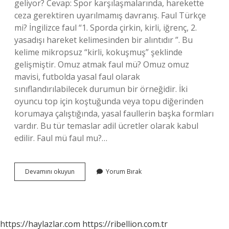
geliyor? Cevap: Spor karşılaşmalarında, harekette
ceza gerektiren uyarılmamış davranış. Faul Türkçe
mi? İngilizce faul “1. Sporda çirkin, kirli, iğrenç, 2.
yasadışı hareket kelimesinden bir alıntıdır ”. Bu
kelime mikropsuz “kirli, kokuşmuş” şeklinde
gelişmiştir. Omuz atmak faul mü? Omuz omuz
mavisi, futbolda yasal faul olarak
sınıflandırılabilecek durumun bir örneğidir. İki
oyuncu top için koştuğunda veya topu diğerinden
korumaya çalıştığında, yasal faullerin başka formları
vardır. Bu tür temaslar adil ücretler olarak kabul
edilir. Faul mü faul mu?…
Faul
Devamını okuyun
Yorum Bırak
Mü
Faul
Mü
https://haylazlar.com
https://ribellion.com.tr