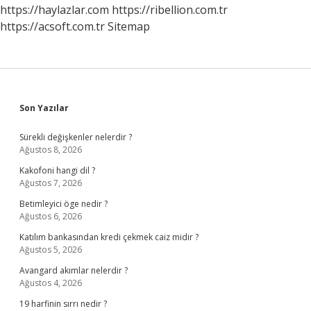
Kalmamak
https://haylazlar.com
https://ribellion.com.tr
Için
https://acsoft.com.tr
Sitemap
Ne
Yapılmalı
Sidebar
Son Yazılar
Sürekli değişkenler nelerdir ?
Ağustos 8, 2026
Kakofoni hangi dil ?
Ağustos 7, 2026
Betimleyici öge nedir ?
Ağustos 6, 2026
Katılım bankasından kredi çekmek caiz midir ?
Ağustos 5, 2026
Avangard akımlar nelerdir ?
Ağustos 4, 2026
19 harfinin sırrı nedir ?