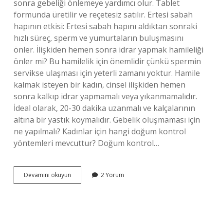
sonra gebeliği önlemeye yardımcı olur. Tablet
formunda üretilir ve reçetesiz satılır. Ertesi sabah
hapının etkisi: Ertesi sabah hapını aldıktan sonraki
hızlı süreç, sperm ve yumurtaların buluşmasını
önler. İlişkiden hemen sonra idrar yapmak hamileliği
önler mi? Bu hamilelik için önemlidir çünkü spermin
servikse ulaşması için yeterli zamanı yoktur. Hamile
kalmak isteyen bir kadın, cinsel ilişkiden hemen
sonra kalkıp idrar yapmamalı veya yıkanmamalıdır.
İdeal olarak, 20-30 dakika uzanmalı ve kalçalarının
altına bir yastık koymalıdır. Gebelik oluşmaması için
ne yapılmalı? Kadınlar için hangi doğum kontrol
yöntemleri mevcuttur? Doğum kontrol…
Korunmasız
Devamını okuyun
2 Yorum
Ilişkiye
Girdikten
Sonra
Hamile