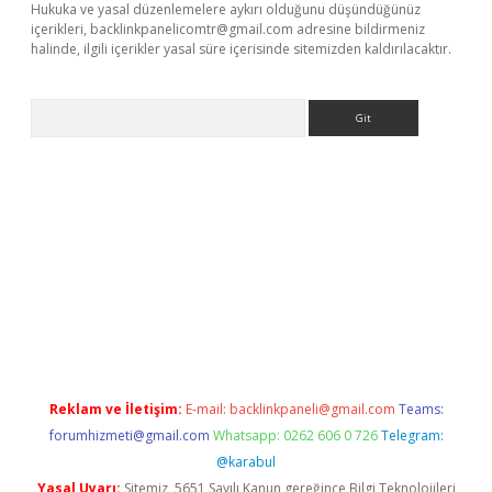
Hukuka ve yasal düzenlemelere aykırı olduğunu düşündüğünüz
içerikleri,
backlinkpanelicomtr@gmail.com
adresine bildirmeniz
halinde, ilgili içerikler yasal süre içerisinde sitemizden kaldırılacaktır.
Arama
riş
Reklam ve İletişim:
E-mail:
backlinkpaneli@gmail.com
Teams:
forumhizmeti@gmail.com
Whatsapp: 0262 606 0 726
Telegram:
@karabul
Yasal Uyarı:
Sitemiz, 5651 Sayılı Kanun gereğince Bilgi Teknolojileri