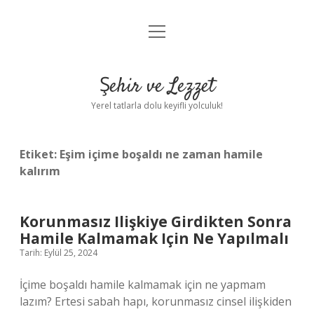
menüyü
Anasayfa
aç
Gizlilik Politikası
Şehir ve Lezzet
Yasal Uyarı
Yerel tatlarla dolu keyifli yolculuk!
Hakkımızda
Etiket:
Eşim içime boşaldı ne zaman hamile
kalırım
Korunmasız Ilişkiye Girdikten Sonra
Hamile Kalmamak Için Ne Yapılmalı
Tarih: Eylül 25, 2024
İçime boşaldı hamile kalmamak için ne yapmam
lazım? Ertesi sabah hapı, korunmasız cinsel ilişkiden