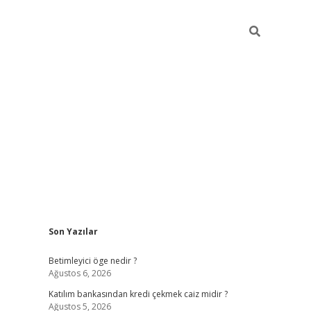
Sidebar
Son Yazılar
tulipbet giriş
Betimleyici öge nedir ?
Ağustos 6, 2026
Katılım bankasından kredi çekmek caiz midir ?
Ağustos 5, 2026