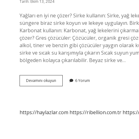
Tarih: Ekim 13, 2024
Yağları en iyi ne çözer? Sirke kullanın: Sirke, yağ lek
süngere biraz sirke koyun ve lekeye uygulayın. Birk
Karbonat kullanın: Karbonat, yağ lekelerini çıkarmak
çözer? Gres çözücüler: Çözücüler, organik gresi çözm
alkol, tiner ve benzin gibi çözücüler yaygın olarak ku
sirke ve sıcak su karışımıyla çıkarın Sıcak suyun yum
bölgeden kolayca çıkarılabilir. Beyaz sirke ve…
En
Devamını okuyun
6 Yorum
Kuvvetli
Yağ
Sökücü
Hangisi
https://haylazlar.com
https://ribellion.com.tr
https:/