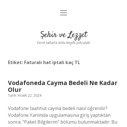
menüyü
Anasayfa
aç
Gizlilik Politikası
Şehir ve Lezzet
Yasal Uyarı
Yerel tatlarla dolu keyifli yolculuk!
Hakkımızda
Etiket:
Faturalı hat iptali kaç TL
Vodafoneda Cayma Bedeli Ne Kadar
Olur
Tarih: Aralık 22, 2024
Vodafone taahhüt cayma bedeli nasıl öğrenilir?
Vodafone Yanimda uygulamasına giriş yaptıktan
sonra; “Paket Bilgilerim” bölümü bulunmaktadır. Bu