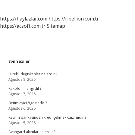
Ne
Kadar
Olur
https://haylazlar.com
https://ribellion.com.tr
https://acsoft.com.tr
Sitemap
Sidebar
Son Yazılar
Sürekli değişkenler nelerdir ?
Ağustos 8, 2026
Kakofoni hangi dil ?
Ağustos 7, 2026
Betimleyici öge nedir ?
Ağustos 6, 2026
Katılım bankasından kredi çekmek caiz midir ?
Ağustos 5, 2026
Avangard akımlar nelerdir ?