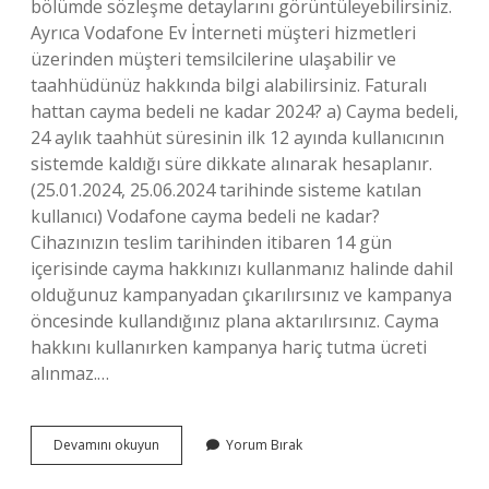
bölümde sözleşme detaylarını görüntüleyebilirsiniz.
Ayrıca Vodafone Ev İnterneti müşteri hizmetleri
üzerinden müşteri temsilcilerine ulaşabilir ve
taahhüdünüz hakkında bilgi alabilirsiniz. Faturalı
hattan cayma bedeli ne kadar 2024? a) Cayma bedeli,
24 aylık taahhüt süresinin ilk 12 ayında kullanıcının
sistemde kaldığı süre dikkate alınarak hesaplanır.
(25.01.2024, 25.06.2024 tarihinde sisteme katılan
kullanıcı) Vodafone cayma bedeli ne kadar?
Cihazınızın teslim tarihinden itibaren 14 gün
içerisinde cayma hakkınızı kullanmanız halinde dahil
olduğunuz kampanyadan çıkarılırsınız ve kampanya
öncesinde kullandığınız plana aktarılırsınız. Cayma
hakkını kullanırken kampanya hariç tutma ücreti
alınmaz.…
Vodafoneda
Devamını okuyun
Yorum Bırak
Cayma
Bedeli