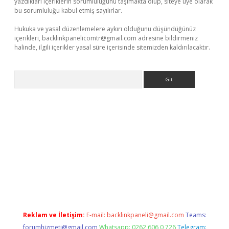
yazdıkları içeriklerin sorumluluğunu taşımakta olup, siteye üye olarak
bu sorumluluğu kabul etmiş sayılırlar.
Hukuka ve yasal düzenlemelere aykırı olduğunu düşündüğünüz
içerikleri,
backlinkpanelicomtr@gmail.com
adresine bildirmeniz
halinde, ilgili içerikler yasal süre içerisinde sitemizden kaldırılacaktır.
Arama
iriş
Reklam ve İletişim:
E-mail:
backlinkpaneli@gmail.com
Teams:
forumhizmeti@gmail.com
Whatsapp: 0262 606 0 726
Telegram: