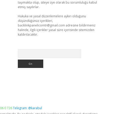
taşımakta olup, siteye üye olarak bu sorumluluğu kabul
etmiş sayılırlar.
Hukuka ve yasal düzenlemelere aykırı olduğunu
düşündüğünüz içerikleri,
backlinkpanelicomtr@gmail.com
adresine bildirmeniz
halinde, ilgili içerikler yasal süre içerisinde sitemizden
kaldırılacaktır.
Arama
06 0 726
Telegram: @karabul