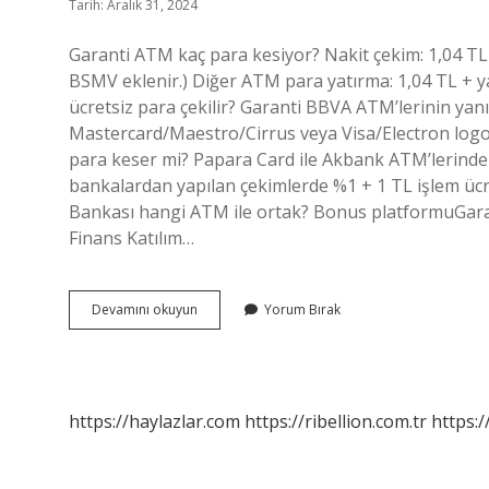
Tarih: Aralık 31, 2024
Garanti ATM kaç para kesiyor? Nakit çekim: 1,04 TL
BSMV eklenir.) Diğer ATM para yatırma: 1,04 TL + y
ücretsiz para çekilir? Garanti BBVA ATM’lerinin yanı
Mastercard/Maestro/Cirrus veya Visa/Electron logo
para keser mi? Papara Card ile Akbank ATM’lerind
bankalardan yapılan çekimlerde %1 + 1 TL işlem ücre
Bankası hangi ATM ile ortak? Bonus platformuGar
Finans Katılım…
Garanti
Devamını okuyun
Yorum Bırak
Atm
Para
Keser
Mi
https://haylazlar.com
https://ribellion.com.tr
https:/