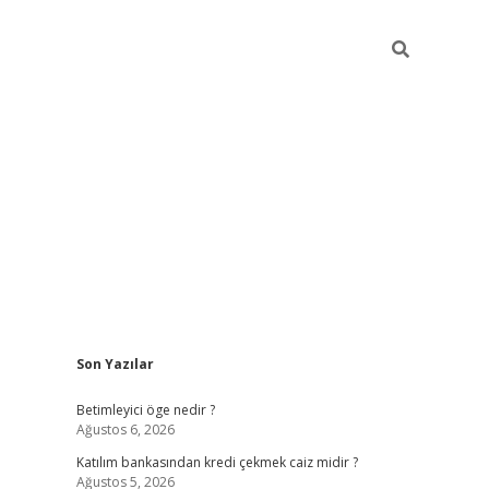
Sidebar
Son Yazılar
tulipbet giriş
Betimleyici öge nedir ?
Ağustos 6, 2026
Katılım bankasından kredi çekmek caiz midir ?
Ağustos 5, 2026