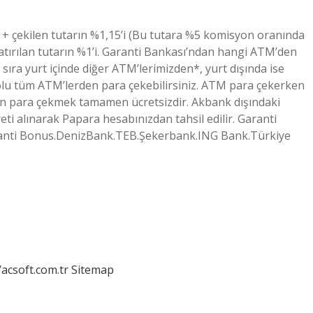
 + çekilen tutarın %1,15’i (Bu tutara %5 komisyon oranında
atırılan tutarın %1’i. Garanti Bankası’ndan hangi ATM’den
 sıra yurt içinde diğer ATM’lerimizden*, yurt dışında ise
lu tüm ATM’lerden para çekebilirsiniz. ATM para çekerken
en para çekmek tamamen ücretsizdir. Akbank dışındaki
ti alınarak Papara hesabınızdan tahsil edilir. Garanti
anti Bonus.DenizBank.TEB.Şekerbank.ING Bank.Türkiye
/acsoft.com.tr
Sitemap