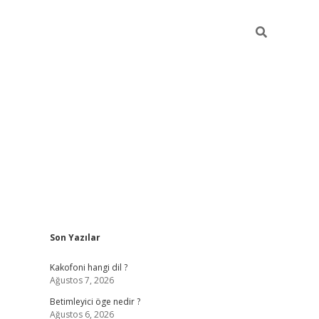
Sidebar
Son Yazılar
tulipbet giriş
Kakofoni hangi dil ?
Ağustos 7, 2026
Betimleyici öge nedir ?
Ağustos 6, 2026