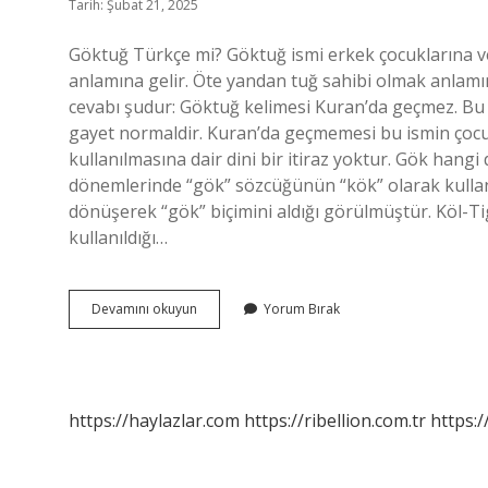
Tarih: Şubat 21, 2025
Göktuğ Türkçe mi? Göktuğ ismi erkek çocuklarına ve
anlamına gelir. Öte yandan tuğ sahibi olmak anlamı
cevabı şudur: Göktuğ kelimesi Kuran’da geçmez. B
gayet normaldir. Kuran’da geçmemesi bu ismin çocu
kullanılmasına dair dini bir itiraz yoktur. Gök hang
dönemlerinde “gök” sözcüğünün “kök” olarak kullanı
dönüşerek “gök” biçimini aldığı görülmüştür. Köl-T
kullanıldığı…
Goktug
Devamını okuyun
Yorum Bırak
Hangi
Dil
https://haylazlar.com
https://ribellion.com.tr
https:/