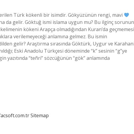
rilen Türk kökenli bir isimdir. Gökyüzünün rengi, mavi
na da gelir. Göktuğ ismi islama uygun mu? Bu ilginç sorunun
u kelimenin kökeni Arapça olmadığından Kuran’da geçmemes
klara verilemeyeceği anlamına gelmez. Bu ismin
i dilden gelir? Araştırma sırasında Göktürk, Uygur ve Karahanl
ldığı; Eski Anadolu Türkçesi döneminde “k” sesinin “g”ye
igin yazıtında “teñri” sözcüğünün “gök” anlamında
/acsoft.com.tr
Sitemap