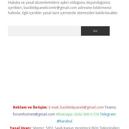
Hukuka ve yasal düzenlemelere aykırı olduğunu düşündüğünüz
içerikleri,
backlinkpanelicomtr@gmail.com
adresine bildirmeniz
halinde, ilgili içerikler yasal süre içerisinde sitemizden kaldırılacaktır.
Arama
riş
Reklam ve İletişim:
E-mail:
backlinkpaneli@gmail.com
Teams:
forumhizmeti@gmail.com
Whatsapp: 0262 606 0 726
Telegram:
@karabul
Yasal Uyarı:
Sitemiz, 5651 Sayılı Kanun gereğince Bilgi Teknolojileri