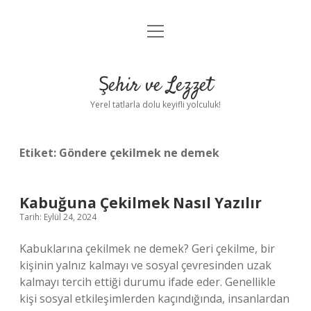
menüyü
Anasayfa
aç
Gizlilik Politikası
Şehir ve Lezzet
Yasal Uyarı
Yerel tatlarla dolu keyifli yolculuk!
Hakkımızda
Etiket:
Göndere çekilmek ne demek
Kabuğuna Çekilmek Nasıl Yazılır
Tarih: Eylül 24, 2024
Kabuklarına çekilmek ne demek? Geri çekilme, bir
kişinin yalnız kalmayı ve sosyal çevresinden uzak
kalmayı tercih ettiği durumu ifade eder. Genellikle
kişi sosyal etkileşimlerden kaçındığında, insanlardan