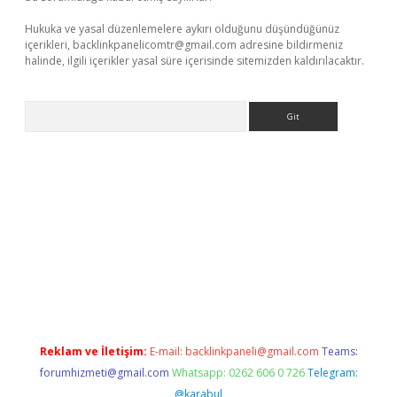
Hukuka ve yasal düzenlemelere aykırı olduğunu düşündüğünüz
içerikleri,
backlinkpanelicomtr@gmail.com
adresine bildirmeniz
halinde, ilgili içerikler yasal süre içerisinde sitemizden kaldırılacaktır.
Arama
et giriş
Reklam ve İletişim:
E-mail:
backlinkpaneli@gmail.com
Teams:
forumhizmeti@gmail.com
Whatsapp: 0262 606 0 726
Telegram:
@karabul