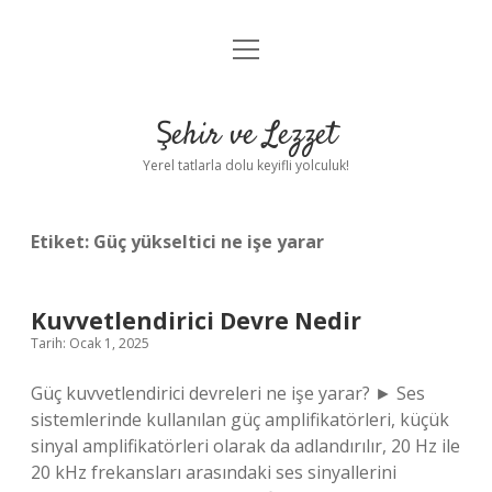
menüyü
Anasayfa
aç
Gizlilik Politikası
Şehir ve Lezzet
Yasal Uyarı
Yerel tatlarla dolu keyifli yolculuk!
Hakkımızda
Etiket:
Güç yükseltici ne işe yarar
Kuvvetlendirici Devre Nedir
Tarih: Ocak 1, 2025
Güç kuvvetlendirici devreleri ne işe yarar? ► Ses
sistemlerinde kullanılan güç amplifikatörleri, küçük
sinyal amplifikatörleri olarak da adlandırılır, 20 Hz ile
20 kHz frekansları arasındaki ses sinyallerini