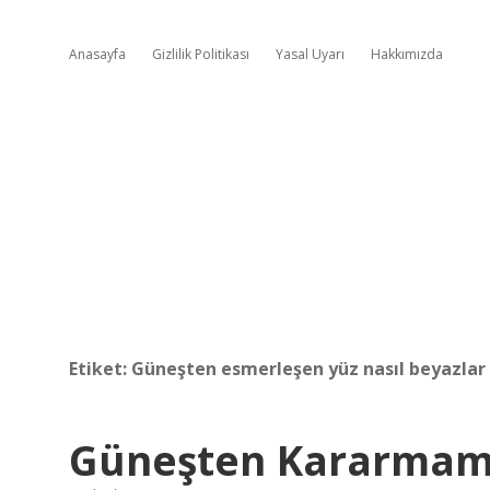
Anasayfa
Gizlilik Politikası
Yasal Uyarı
Hakkımızda
Etiket:
Güneşten esmerleşen yüz nasıl beyazlar
Güneşten Kararmama