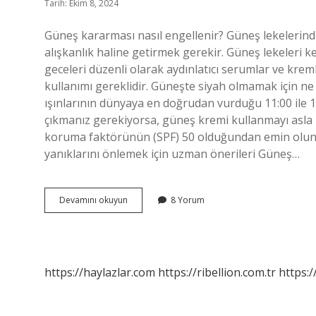
Tarih: Ekim 8, 2024
Güneş kararması nasıl engellenir? Güneş lekelerind
alışkanlık haline getirmek gerekir. Güneş lekeleri k
geceleri düzenli olarak aydınlatıcı serumlar ve kremler 
kullanımı gereklidir. Güneşte siyah olmamak için ne 
ışınlarının dünyaya en doğrudan vurduğu 11:00 ile 16
çıkmanız gerekiyorsa, güneş kremi kullanmayı asla
koruma faktörünün (SPF) 50 olduğundan emin olun.
yanıklarını önlemek için uzman önerileri Güneş…
Güneşten
Devamını okuyun
8 Yorum
Kararmamak
Için
Ne
Yapmalı
https://haylazlar.com
https://ribellion.com.tr
https:/