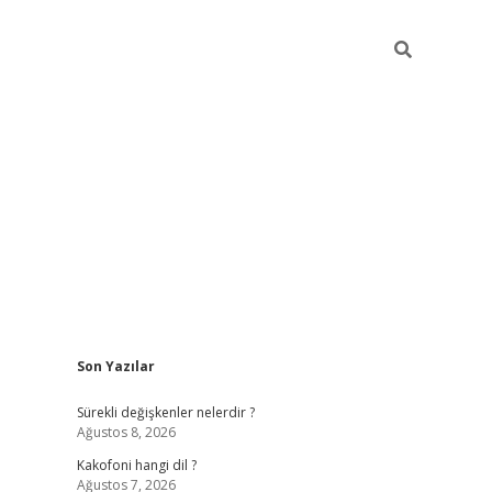
Sidebar
Son Yazılar
tulipbet giriş
Sürekli değişkenler nelerdir ?
Ağustos 8, 2026
Kakofoni hangi dil ?
Ağustos 7, 2026