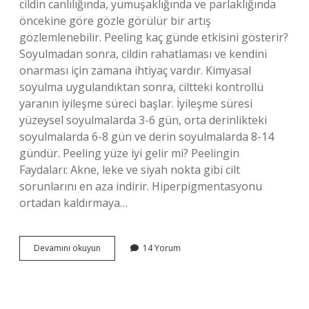
cildin canlılığında, yumuşaklığında ve parlaklığında
öncekine göre gözle görülür bir artış
gözlemlenebilir. Peeling kaç günde etkisini gösterir?
Soyulmadan sonra, cildin rahatlaması ve kendini
onarması için zamana ihtiyaç vardır. Kimyasal
soyulma uygulandıktan sonra, ciltteki kontrollü
yaranın iyileşme süreci başlar. İyileşme süresi
yüzeysel soyulmalarda 3-6 gün, orta derinlikteki
soyulmalarda 6-8 gün ve derin soyulmalarda 8-14
gündür. Peeling yüze iyi gelir mi? Peelingin
Faydaları: Akne, leke ve siyah nokta gibi cilt
sorunlarını en aza indirir. Hiperpigmentasyonu
ortadan kaldırmaya…
Peeling
Devamını okuyun
14 Yorum
Işe
Yarıyor
Mu