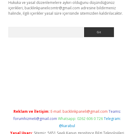
Hukuka ve yasal düzenlemelere aykırı olduğunu düşündüğünüz
içerikleri,
backlinkpanelicomtr@gmail.com
adresine bildirmeniz
halinde, ilgili içerikler yasal süre içerisinde sitemizden kaldırılacaktır.
Arama
riş
Reklam ve İletişim:
E-mail:
backlinkpaneli@gmail.com
Teams:
forumhizmeti@gmail.com
Whatsapp: 0262 606 0 726
Telegram:
@karabul
Yasal Uyarı:
Sitemiz, 5651 Sayılı Kanun gereğince Bilgi Teknolojileri