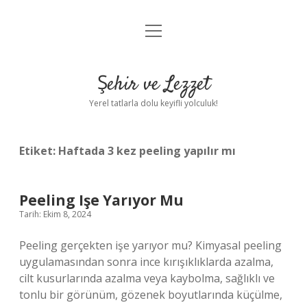
menüyü
Anasayfa
aç
Gizlilik Politikası
Şehir ve Lezzet
Yasal Uyarı
Yerel tatlarla dolu keyifli yolculuk!
Hakkımızda
Etiket:
Haftada 3 kez peeling yapılır mı
Peeling Işe Yarıyor Mu
Tarih: Ekim 8, 2024
Peeling gerçekten işe yarıyor mu? Kimyasal peeling
uygulamasından sonra ince kırışıklıklarda azalma,
cilt kusurlarında azalma veya kaybolma, sağlıklı ve
tonlu bir görünüm, gözenek boyutlarında küçülme,