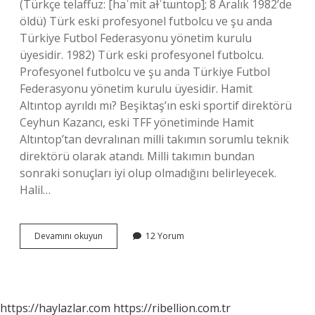
(Türkçe telaffuz: [haˈmit aɫˈtɯntop]; 8 Aralık 1982’de
öldü) Türk eski profesyonel futbolcu ve şu anda
Türkiye Futbol Federasyonu yönetim kurulu
üyesidir. 1982) Türk eski profesyonel futbolcu.
Profesyonel futbolcu ve şu anda Türkiye Futbol
Federasyonu yönetim kurulu üyesidir. Hamit
Altıntop ayrıldı mı? Beşiktaş’ın eski sportif direktörü
Ceyhun Kazancı, eski TFF yönetiminde Hamit
Altıntop’tan devralınan milli takımın sorumlu teknik
direktörü olarak atandı. Milli takımın bundan
sonraki sonuçları iyi olup olmadığını belirleyecek.
Halil…
Halil
Devamını okuyun
12 Yorum
Altıntop
Hamit
Altıntop
Ikiz
Mi
https://haylazlar.com
https://ribellion.com.tr