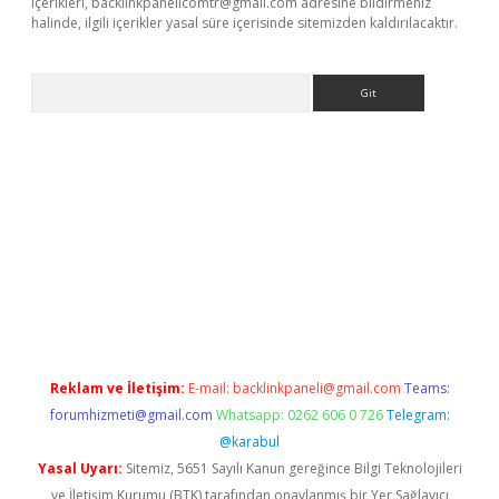
içerikleri,
backlinkpanelicomtr@gmail.com
adresine bildirmeniz
halinde, ilgili içerikler yasal süre içerisinde sitemizden kaldırılacaktır.
Arama
riş
Reklam ve İletişim:
E-mail:
backlinkpaneli@gmail.com
Teams:
forumhizmeti@gmail.com
Whatsapp: 0262 606 0 726
Telegram:
@karabul
Yasal Uyarı:
Sitemiz, 5651 Sayılı Kanun gereğince Bilgi Teknolojileri
ve İletişim Kurumu (BTK) tarafından onaylanmış bir Yer Sağlayıcı