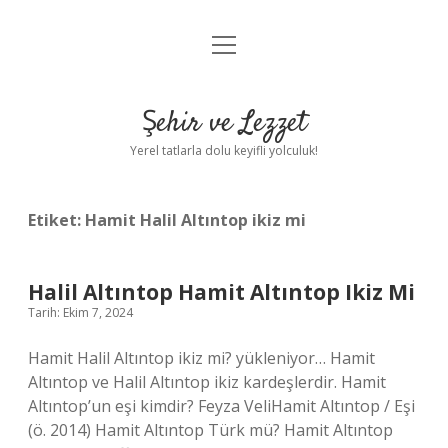
menüyü
Anasayfa
aç
Gizlilik Politikası
Şehir ve Lezzet
Yasal Uyarı
Yerel tatlarla dolu keyifli yolculuk!
Hakkımızda
Etiket:
Hamit Halil Altıntop ikiz mi
Halil Altıntop Hamit Altıntop Ikiz Mi
Tarih: Ekim 7, 2024
Hamit Halil Altıntop ikiz mi? yükleniyor… Hamit
Altıntop ve Halil Altıntop ikiz kardeşlerdir. Hamit
Altıntop’un eşi kimdir? Feyza VeliHamit Altıntop / Eşi
(ö. 2014) Hamit Altıntop Türk mü? Hamit Altıntop