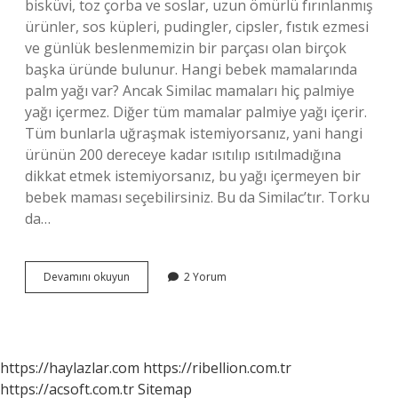
bisküvi, toz çorba ve soslar, uzun ömürlü fırınlanmış
ürünler, sos küpleri, pudingler, cipsler, fıstık ezmesi
ve günlük beslenmemizin bir parçası olan birçok
başka üründe bulunur. Hangi bebek mamalarında
palm yağı var? Ancak Similac mamaları hiç palmiye
yağı içermez. Diğer tüm mamalar palmiye yağı içerir.
Tüm bunlarla uğraşmak istemiyorsanız, yani hangi
ürünün 200 dereceye kadar ısıtılıp ısıtılmadığına
dikkat etmek istemiyorsanız, bu yağı içermeyen bir
bebek maması seçebilirsiniz. Bu da Similac’tır. Torku
da…
Cici
Devamını okuyun
2 Yorum
Bebe
De
Palm
Yağı
Var
https://haylazlar.com
https://ribellion.com.tr
Mı
https://acsoft.com.tr
Sitemap