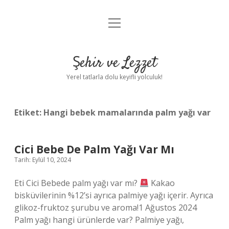
menüyü
Anasayfa
aç
Gizlilik Politikası
Şehir ve Lezzet
Yasal Uyarı
Yerel tatlarla dolu keyifli yolculuk!
Hakkımızda
Etiket:
Hangi bebek mamalarında palm yağı var
Cici Bebe De Palm Yağı Var Mı
Tarih: Eylül 10, 2024
Eti Cici Bebede palm yağı var mı?
Kakao
bisküvilerinin %12’si ayrıca palmiye yağı içerir. Ayrıca
glikoz-fruktoz şurubu ve aroma!1 Ağustos 2024
Palm yağı hangi ürünlerde var? Palmiye yağı,