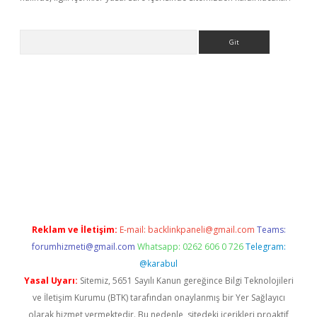
Arama
riş
Reklam ve İletişim:
E-mail:
backlinkpaneli@gmail.com
Teams:
forumhizmeti@gmail.com
Whatsapp: 0262 606 0 726
Telegram:
@karabul
Yasal Uyarı:
Sitemiz, 5651 Sayılı Kanun gereğince Bilgi Teknolojileri
ve İletişim Kurumu (BTK) tarafından onaylanmış bir Yer Sağlayıcı
olarak hizmet vermektedir. Bu nedenle, sitedeki içerikleri proaktif