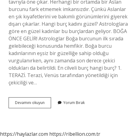
tavrıyla öne çıkar. Herhangi bir ortamda bir Aslan
burcunu fark etmemek imkansızdır. Çünkü Aslanlar
en şık kıyafetlerini ve bakımlı görünümlerini giyerek
dışarı çıkarlar. Hangi burç kadını güzel? Astrologlara
göre en güzel kadınlar bu burçlardan geliyor. BOĞA
ÖNCE GELİR! Astrologlar Boğa burcunun ilk sırada
gelebileceği konusunda hemfikir. Boğa burcu
kadınlarının eşsiz bir güzelliğe sahip olduğu
vurgulanırken, aynı zamanda son derece çekici
oldukları da belirtildi. En cilveli burç hangi burç? 1.
TERAZİ. Terazi, Venüs tarafından yönetildiği için
çekiciliği ve…
En
Devamını okuyun
Yorum Bırak
Güzel
Kadınlar
Hangi
Burçtan
Çıkar
https://haylazlar.com
https://ribellion.com.tr