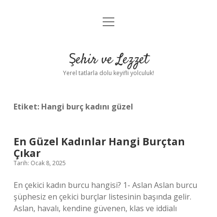
menüyü
Anasayfa
aç
Gizlilik Politikası
Şehir ve Lezzet
Yasal Uyarı
Yerel tatlarla dolu keyifli yolculuk!
Hakkımızda
Etiket:
Hangi burç kadını güzel
En Güzel Kadınlar Hangi Burçtan
Çıkar
Tarih: Ocak 8, 2025
En çekici kadın burcu hangisi? 1- Aslan Aslan burcu
şüphesiz en çekici burçlar listesinin başında gelir.
Aslan, havalı, kendine güvenen, klas ve iddialı