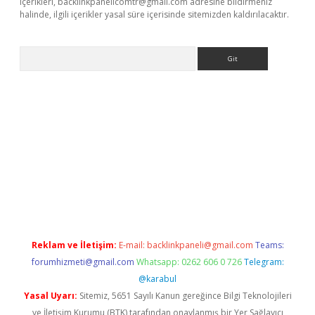
içerikleri,
backlinkpanelicomtr@gmail.com
adresine bildirmeniz
halinde, ilgili içerikler yasal süre içerisinde sitemizden kaldırılacaktır.
Arama
iriş
Reklam ve İletişim:
E-mail:
backlinkpaneli@gmail.com
Teams:
forumhizmeti@gmail.com
Whatsapp: 0262 606 0 726
Telegram:
@karabul
Yasal Uyarı:
Sitemiz, 5651 Sayılı Kanun gereğince Bilgi Teknolojileri
ve İletişim Kurumu (BTK) tarafından onaylanmış bir Yer Sağlayıcı