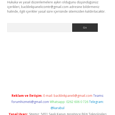
Hukuka ve yasal düzenlemelere aykırı olduğunu düşündüğünüz
içerikleri,
backlinkpanelicomtr@gmail.com
adresine bildirmeniz
halinde, ilgili içerikler yasal süre içerisinde sitemizden kaldırılacaktır.
Arama
riş
Reklam ve İletişim:
E-mail:
backlinkpaneli@gmail.com
Teams:
forumhizmeti@gmail.com
Whatsapp: 0262 606 0 726
Telegram:
@karabul
Yasal Uyarı:
Sitemiz, 5651 Sayılı Kanun gereğince Bilgi Teknolojileri