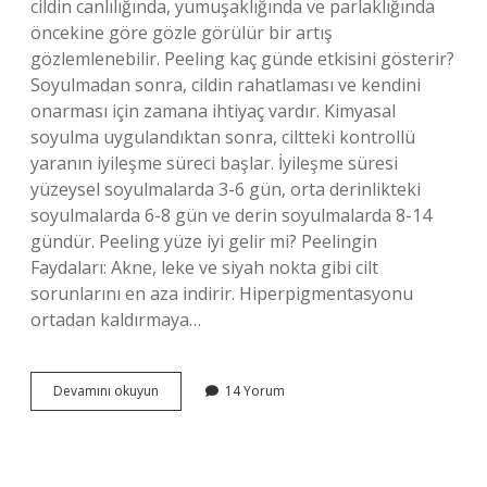
cildin canlılığında, yumuşaklığında ve parlaklığında
öncekine göre gözle görülür bir artış
gözlemlenebilir. Peeling kaç günde etkisini gösterir?
Soyulmadan sonra, cildin rahatlaması ve kendini
onarması için zamana ihtiyaç vardır. Kimyasal
soyulma uygulandıktan sonra, ciltteki kontrollü
yaranın iyileşme süreci başlar. İyileşme süresi
yüzeysel soyulmalarda 3-6 gün, orta derinlikteki
soyulmalarda 6-8 gün ve derin soyulmalarda 8-14
gündür. Peeling yüze iyi gelir mi? Peelingin
Faydaları: Akne, leke ve siyah nokta gibi cilt
sorunlarını en aza indirir. Hiperpigmentasyonu
ortadan kaldırmaya…
Peeling
Devamını okuyun
14 Yorum
Işe
Yarıyor
Mu