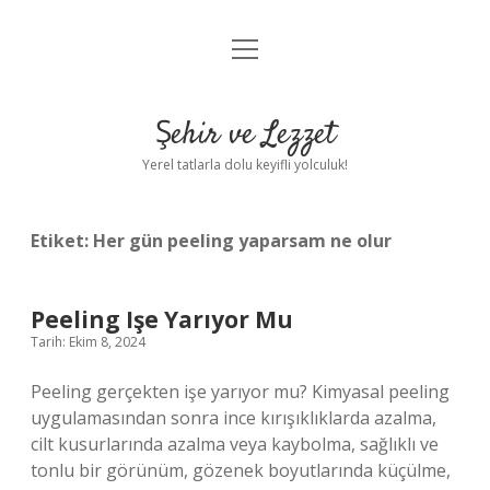
menüyü
Anasayfa
aç
Gizlilik Politikası
Şehir ve Lezzet
Yasal Uyarı
Yerel tatlarla dolu keyifli yolculuk!
Hakkımızda
Etiket:
Her gün peeling yaparsam ne olur
Peeling Işe Yarıyor Mu
Tarih: Ekim 8, 2024
Peeling gerçekten işe yarıyor mu? Kimyasal peeling
uygulamasından sonra ince kırışıklıklarda azalma,
cilt kusurlarında azalma veya kaybolma, sağlıklı ve
tonlu bir görünüm, gözenek boyutlarında küçülme,