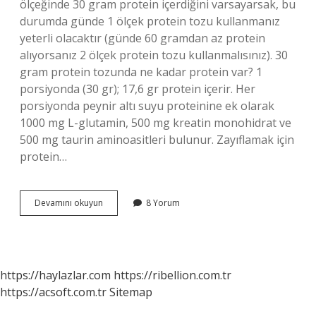
ölçeğinde 30 gram protein içerdiğini varsayarsak, bu
durumda günde 1 ölçek protein tozu kullanmanız
yeterli olacaktır (günde 60 gramdan az protein
alıyorsanız 2 ölçek protein tozu kullanmalısınız). 30
gram protein tozunda ne kadar protein var? 1
porsiyonda (30 gr); 17,6 gr protein içerir. Her
porsiyonda peynir altı suyu proteinine ek olarak
1000 mg L-glutamin, 500 mg kreatin monohidrat ve
500 mg taurin aminoasitleri bulunur. Zayıflamak için
protein…
1
Devamını okuyun
8 Yorum
Ölçek
Protein
Tozu
Kaç
Kalori
https://haylazlar.com
https://ribellion.com.tr
https://acsoft.com.tr
Sitemap