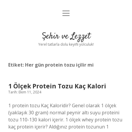
menüyü
Anasayfa
aç
Gizlilik Politikası
Şehir ve Lezzet
Yasal Uyarı
Yerel tatlarla dolu keyifli yolculuk!
Hakkımızda
Etiket:
Her gün protein tozu içilir mi
1 Ölçek Protein Tozu Kaç Kalori
Tarih: Ekim 11, 2024
1 protein tozu Kaç Kaloridir? Genel olarak 1 ölçek
(yaklaşık 30 gram) normal peynir altı suyu proteini
tozu 110-130 kalori içerir. 1 ölçek whey protein tozu
kaç protein içerir? Aldığınız protein tozunun 1