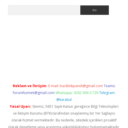
Arama
riş
Reklam ve İletişim:
E-mail:
backlinkpaneli@gmail.com
Teams:
forumhizmeti@gmail.com
Whatsapp: 0262 606 0 726
Telegram:
@karabul
Yasal Uyarı:
Sitemiz, 5651 Sayılı Kanun gereğince Bilgi Teknolojileri
ve İletişim Kurumu (BTK) tarafından onaylanmış bir Yer Sağlayıcı
olarak hizmet vermektedir. Bu nedenle, sitedeki içerikleri proaktif
olarak denetleme veya araştırma yükümlülüğümüz bulunmamaktadır.