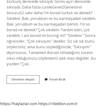
korkunç derecede sıkıcıydı. Görev aşırı derecede
sıkıcıydı. Daha fazla cümleGenel2Genelsinir
bozucu52 satır daha I’m bored turkce ne demek?
Sıkıldım. Bak, yoruldum ve bu karmaşadan sıkıldım.
Bak, yoruldum ve bu karmaşadan bıktım. I’m so
bored ne demek? Çok sıkıldım. Yardım edin, çok
sıkıldım. I am bored mi boring mi? “Sıkıldım.” Sonra
öğrenciler, “Çok sıkıcıyım.” dediler. Siz sık sık bunu
söylersiniz; ama bunu söylediğinizde, “Sıkıcıyım.”
diyorsunuz. Tamamen dürüst olmadığınız sürece
sıkıcı olduğunuzu söylemeniz pek olası değildir, bu
yüzden “Çok…
Im
Devamını okuyun
Yorum Bırak
Boring
Ne
Demek
Türkçesi
https://haylazlar.com
https://ribellion.com.tr