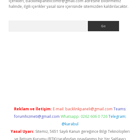
içerikleri,
backlinkpanelicomtr@gmail.com
adresine bildirmeniz
halinde, ilgili içerikler yasal süre içerisinde sitemizden kaldırılacaktır.
Arama
riş
Reklam ve İletişim:
E-mail:
backlinkpaneli@gmail.com
Teams:
forumhizmeti@gmail.com
Whatsapp: 0262 606 0 726
Telegram:
@karabul
Yasal Uyarı:
Sitemiz, 5651 Sayılı Kanun gereğince Bilgi Teknolojileri
ve İletişim Kurumu (BTK) tarafından onaylanmış bir Yer Sağlayıcı