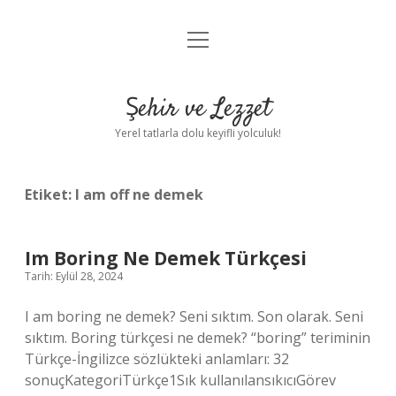
menüyü
Anasayfa
aç
Gizlilik Politikası
Şehir ve Lezzet
Yasal Uyarı
Yerel tatlarla dolu keyifli yolculuk!
Hakkımızda
Etiket:
I am off ne demek
Im Boring Ne Demek Türkçesi
Tarih: Eylül 28, 2024
I am boring ne demek? Seni sıktım. Son olarak. Seni
sıktım. Boring türkçesi ne demek? “boring” teriminin
Türkçe-İngilizce sözlükteki anlamları: 32
sonuçKategoriTürkçe1Sık kullanılansıkıcıGörev