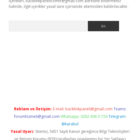
içerikleri,
backlinkpanelicomtr@gmail.com
adresine bildirmeniz
halinde, ilgili içerikler yasal süre içerisinde sitemizden kaldırılacaktır.
Arama
riş
Reklam ve İletişim:
E-mail:
backlinkpaneli@gmail.com
Teams:
forumhizmeti@gmail.com
Whatsapp: 0262 606 0 726
Telegram:
@karabul
Yasal Uyarı:
Sitemiz, 5651 Sayılı Kanun gereğince Bilgi Teknolojileri
ve İletişim Kurumu (BTK) tarafından onaylanmış bir Yer Sağlayıcı