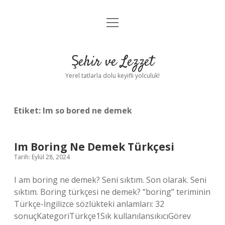
menüyü
Anasayfa
aç
Gizlilik Politikası
Şehir ve Lezzet
Yasal Uyarı
Yerel tatlarla dolu keyifli yolculuk!
Hakkımızda
Etiket:
Im so bored ne demek
Im Boring Ne Demek Türkçesi
Tarih: Eylül 28, 2024
I am boring ne demek? Seni sıktım. Son olarak. Seni
sıktım. Boring türkçesi ne demek? “boring” teriminin
Türkçe-İngilizce sözlükteki anlamları: 32
sonuçKategoriTürkçe1Sık kullanılansıkıcıGörev