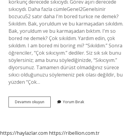
korkunç derecede sıkıcıydı. Görev aşırı derecede
sıkıcıydı. Daha fazla cümleGenel2Genelsinir
bozucu52 satır daha I’m bored turkce ne demek?
Sıkıldım. Bak, yoruldum ve bu karmaşadan sıkıldım.
Bak, yoruldum ve bu karmaşadan bıktım. I’m so
bored ne demek? Çok sıkıldım. Yardım edin, çok
sıkıldım. I am bored mi boring mi? “Sıkıldım.” Sonra
öğrenciler, “Çok sıkıcıyım.” dediler. Siz sık sık bunu
söylersiniz; ama bunu söylediğinizde, “Sıkıcıyım.”
diyorsunuz. Tamamen dürüst olmadığınız sürece
sıkıcı olduğunuzu söylemeniz pek olası değildir, bu
yüzden “Çok…
Im
Devamını okuyun
Yorum Bırak
Boring
Ne
Demek
Türkçesi
https://haylazlar.com
https://ribellion.com.tr