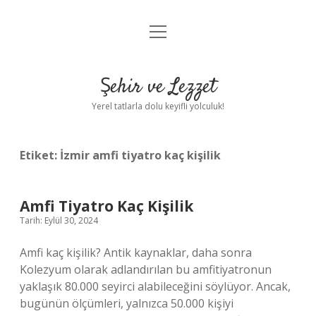
menüyü
Anasayfa
aç
Gizlilik Politikası
Şehir ve Lezzet
Yasal Uyarı
Yerel tatlarla dolu keyifli yolculuk!
Hakkımızda
Etiket:
İzmir amfi tiyatro kaç kişilik
Amfi Tiyatro Kaç Kişilik
Tarih: Eylül 30, 2024
Amfi kaç kişilik? Antik kaynaklar, daha sonra
Kolezyum olarak adlandırılan bu amfitiyatronun
yaklaşık 80.000 seyirci alabileceğini söylüyor. Ancak,
bugünün ölçümleri, yalnızca 50.000 kişiyi