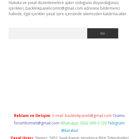
Hukuka ve yasal düzenlemelere aykırı olduğunu düşündüğünüz
içerikleri,
backlinkpanelicomtr@gmail.com
adresine bildirmeniz
halinde, ilgili içerikler yasal süre içerisinde sitemizden kaldırılacaktır.
Arama
iriş
Reklam ve İletişim:
E-mail:
backlinkpaneli@gmail.com
Teams:
forumhizmeti@gmail.com
Whatsapp: 0262 606 0 726
Telegram:
@karabul
Yasal Uyarı:
Sitemiz, 5651 Sayılı Kanun gereğince Bilgi Teknolojileri