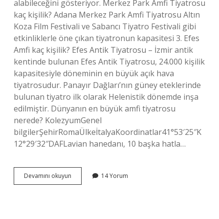
alabileceğini gösteriyor. Merkez Park Amfi Tiyatrosu
kaç kişilik? Adana Merkez Park Amfi Tiyatrosu Altın
Koza Film Festivali ve Sabancı Tiyatro Festivali gibi
etkinliklerle öne çıkan tiyatronun kapasitesi 3. Efes
Amfi kaç kişilik? Efes Antik Tiyatrosu – İzmir antik
kentinde bulunan Efes Antik Tiyatrosu, 24.000 kişilik
kapasitesiyle döneminin en büyük açık hava
tiyatrosudur. Panayır Dağları’nın güney eteklerinde
bulunan tiyatro ilk olarak Helenistik dönemde inşa
edilmiştir. Dünyanın en büyük amfi tiyatrosu
nerede? KolezyumGenel
bilgilerŞehirRomaÜlkeİtalyaKoordinatlar41°53′25″K
12°29′32″DAFLavian hanedanı, 10 başka hatla…
Amfi
Devamını okuyun
14 Yorum
Tiyatro
Kaç
Kişilik