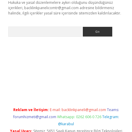
Hukuka ve yasal düzenlemelere aykırı olduğunu düşündüğünüz
içerikleri,
backlinkpanelicomtr@gmail.com
adresine bildirmeniz
halinde, ilgili içerikler yasal süre içerisinde sitemizden kaldırılacaktır.
Arama
riş
Reklam ve İletişim:
E-mail:
backlinkpaneli@gmail.com
Teams:
forumhizmeti@gmail.com
Whatsapp: 0262 606 0 726
Telegram:
@karabul
Yasal Uyarı:
Sitemiz, 5651 Sayılı Kanun gereğince Bilgi Teknolojileri