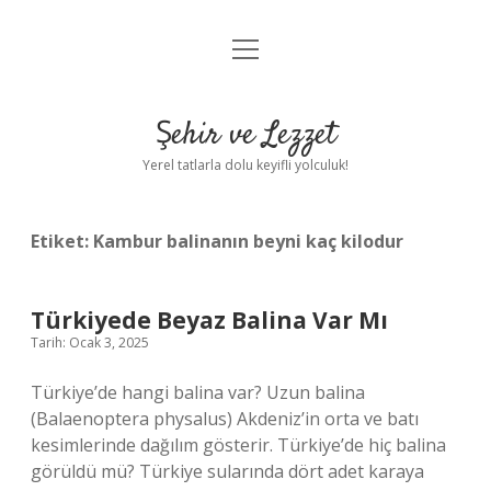
menüyü
Anasayfa
aç
Gizlilik Politikası
Şehir ve Lezzet
Yasal Uyarı
Yerel tatlarla dolu keyifli yolculuk!
Hakkımızda
Etiket:
Kambur balinanın beyni kaç kilodur
Türkiyede Beyaz Balina Var Mı
Tarih: Ocak 3, 2025
Türkiye’de hangi balina var? Uzun balina
(Balaenoptera physalus) Akdeniz’in orta ve batı
kesimlerinde dağılım gösterir. Türkiye’de hiç balina
görüldü mü? Türkiye sularında dört adet karaya