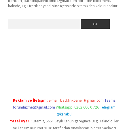
içerikleri,
backlinkpanelicomtr@gmail.com
adresine bildirmeniz
halinde, ilgili içerikler yasal süre içerisinde sitemizden kaldırılacaktır.
Arama
riş
Reklam ve İletişim:
E-mail:
backlinkpaneli@gmail.com
Teams:
forumhizmeti@gmail.com
Whatsapp: 0262 606 0 726
Telegram:
@karabul
Yasal Uyarı:
Sitemiz, 5651 Sayılı Kanun gereğince Bilgi Teknolojileri
ve İletişim Kurumu (BTK) tarafından onaylanmış bir Yer Sağlayıcı