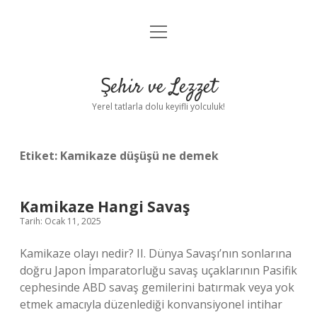
menüyü
Anasayfa
aç
Gizlilik Politikası
Şehir ve Lezzet
Yasal Uyarı
Yerel tatlarla dolu keyifli yolculuk!
Hakkımızda
Etiket:
Kamikaze düşüşü ne demek
Kamikaze Hangi Savaş
Tarih: Ocak 11, 2025
Kamikaze olayı nedir? II. Dünya Savaşı’nın sonlarına
doğru Japon İmparatorluğu savaş uçaklarının Pasifik
cephesinde ABD savaş gemilerini batırmak veya yok
etmek amacıyla düzenlediği konvansiyonel intihar