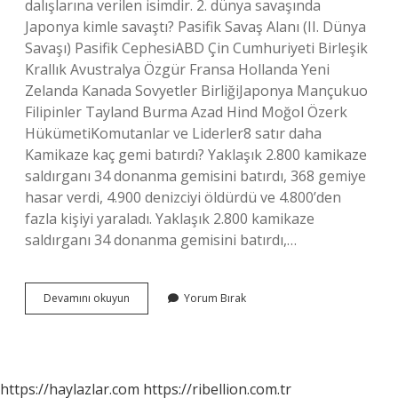
dalışlarına verilen isimdir. 2. dünya savaşında
Japonya kimle savaştı? Pasifik Savaş Alanı (II. Dünya
Savaşı) Pasifik CephesiABD Çin Cumhuriyeti Birleşik
Krallık Avustralya Özgür Fransa Hollanda Yeni
Zelanda Kanada Sovyetler BirliğiJaponya Mançukuo
Filipinler Tayland Burma Azad Hind Moğol Özerk
HükümetiKomutanlar ve Liderler8 satır daha
Kamikaze kaç gemi batırdı? Yaklaşık 2.800 kamikaze
saldırganı 34 donanma gemisini batırdı, 368 gemiye
hasar verdi, 4.900 denizciyi öldürdü ve 4.800’den
fazla kişiyi yaraladı. Yaklaşık 2.800 kamikaze
saldırganı 34 donanma gemisini batırdı,…
Kamikaze
Devamını okuyun
Yorum Bırak
Hangi
Savaş
https://haylazlar.com
https://ribellion.com.tr