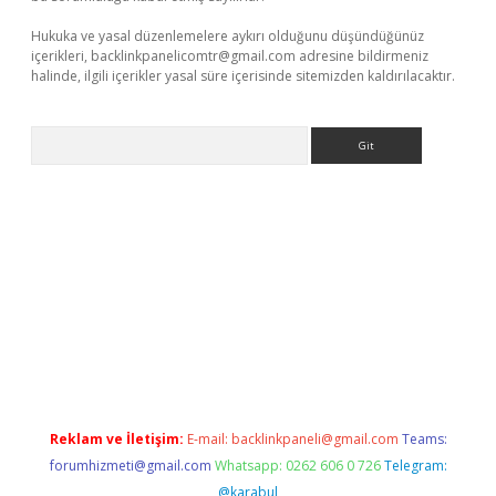
Hukuka ve yasal düzenlemelere aykırı olduğunu düşündüğünüz
içerikleri,
backlinkpanelicomtr@gmail.com
adresine bildirmeniz
halinde, ilgili içerikler yasal süre içerisinde sitemizden kaldırılacaktır.
Arama
iriş
Reklam ve İletişim:
E-mail:
backlinkpaneli@gmail.com
Teams:
forumhizmeti@gmail.com
Whatsapp: 0262 606 0 726
Telegram:
@karabul