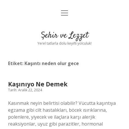
menüyü
Anasayfa
aç
Gizlilik Politikası
Şehir ve Lezzet
Yasal Uyarı
Yerel tatlarla dolu keyifli yolculuk!
Hakkımızda
Etiket:
Kaşıntı neden olur gece
Kaşınıyo Ne Demek
Tarih: Aralık 22, 2024
Kasınmak neyin belirtisi olabilir? Vücutta kaşıntıya
egzama gibi cilt hastalıkları, böcek ısırıklarına,
polenlere, yiyecek ve ilaçlara karşı alerjik
reaksiyonlar, uyuz gibi parazitler, hormonal