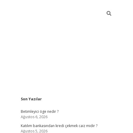
Sidebar
Son Yazılar
tulipbet giriş
Betimleyici öge nedir ?
Ağustos 6, 2026
Katılım bankasından kredi çekmek caiz midir ?
Ağustos 5, 2026