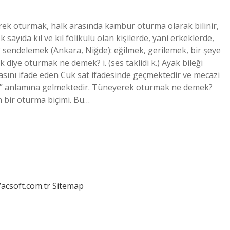
k oturmak, halk arasında kambur oturma olarak bilinir,
sayıda kıl ve kıl folikülü olan kişilerde, yani erkeklerde,
 sendelemek (Ankara, Niğde): eğilmek, gerilemek, bir şeye
iye oturmak ne demek? i. (ses taklidi k.) Ayak bileği
asını ifade eden Cuk sat ifadesinde geçmektedir ve mecazi
tti” anlamına gelmektedir. Tüneyerek oturmak ne demek?
 bir oturma biçimi. Bu…
/acsoft.com.tr
Sitemap