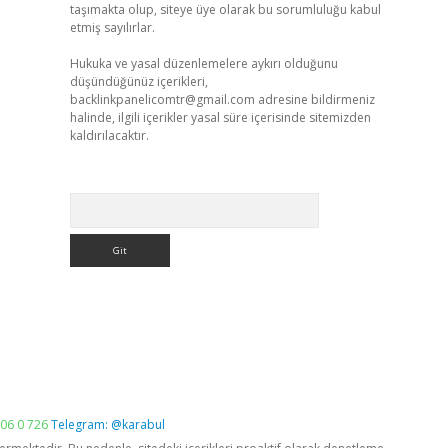
taşımakta olup, siteye üye olarak bu sorumluluğu kabul
etmiş sayılırlar.
Hukuka ve yasal düzenlemelere aykırı olduğunu
düşündüğünüz içerikleri,
backlinkpanelicomtr@gmail.com
adresine bildirmeniz
halinde, ilgili içerikler yasal süre içerisinde sitemizden
kaldırılacaktır.
Arama
06 0 726
Telegram: @karabul