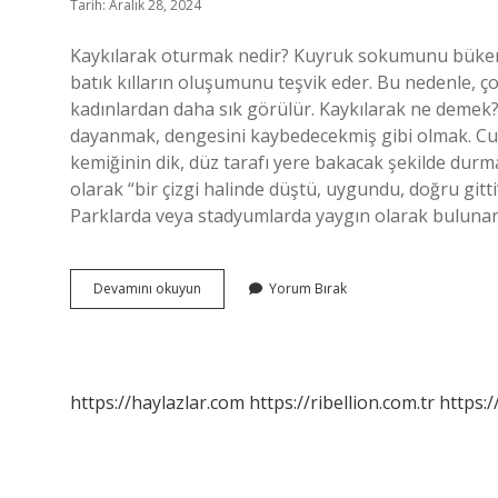
Tarih: Aralık 28, 2024
Kaykılarak oturmak nedir? Kuyruk sokumunu bükere
batık kılların oluşumunu teşvik eder. Bu nedenle, çok 
kadınlardan daha sık görülür. Kaykılarak ne demek?
dayanmak, dengesini kaybedecekmiş gibi olmak. Cuk d
kemiğinin dik, düz tarafı yere bakacak şekilde durm
olarak “bir çizgi halinde düştü, uygundu, doğru gi
Parklarda veya stadyumlarda yaygın olarak bulunan
Kaykılarak
Devamını okuyun
Yorum Bırak
Oturmak
Ne
Demek
https://haylazlar.com
https://ribellion.com.tr
https:/