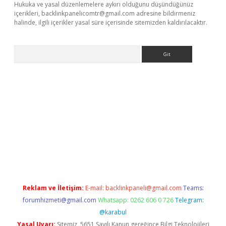
Hukuka ve yasal düzenlemelere aykırı olduğunu düşündüğünüz
içerikleri,
backlinkpanelicomtr@gmail.com
adresine bildirmeniz
halinde, ilgili içerikler yasal süre içerisinde sitemizden kaldırılacaktır.
Arama
riş
Reklam ve İletişim:
E-mail:
backlinkpaneli@gmail.com
Teams:
forumhizmeti@gmail.com
Whatsapp: 0262 606 0 726
Telegram:
@karabul
Yasal Uyarı:
Sitemiz, 5651 Sayılı Kanun gereğince Bilgi Teknolojileri