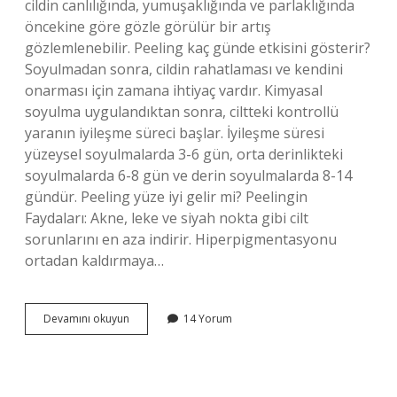
cildin canlılığında, yumuşaklığında ve parlaklığında
öncekine göre gözle görülür bir artış
gözlemlenebilir. Peeling kaç günde etkisini gösterir?
Soyulmadan sonra, cildin rahatlaması ve kendini
onarması için zamana ihtiyaç vardır. Kimyasal
soyulma uygulandıktan sonra, ciltteki kontrollü
yaranın iyileşme süreci başlar. İyileşme süresi
yüzeysel soyulmalarda 3-6 gün, orta derinlikteki
soyulmalarda 6-8 gün ve derin soyulmalarda 8-14
gündür. Peeling yüze iyi gelir mi? Peelingin
Faydaları: Akne, leke ve siyah nokta gibi cilt
sorunlarını en aza indirir. Hiperpigmentasyonu
ortadan kaldırmaya…
Peeling
Devamını okuyun
14 Yorum
Işe
Yarıyor
Mu