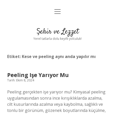
menüyü
Anasayfa
aç
Gizlilik Politikası
Şehir ve Lezzet
Yasal Uyarı
Yerel tatlarla dolu keyifli yolculuk!
Hakkımızda
Etiket:
Kese ve peeling aynı anda yapılır mı
Peeling Işe Yarıyor Mu
Tarih: Ekim 8, 2024
Peeling gerçekten işe yarıyor mu? Kimyasal peeling
uygulamasından sonra ince kırışıklıklarda azalma,
cilt kusurlarında azalma veya kaybolma, sağlıklı ve
tonlu bir görünüm, gözenek boyutlarında küçülme,