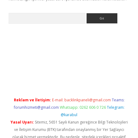
Arama
iriş
Reklam ve İletişim:
E-mail:
backlinkpaneli@gmail.com
Teams:
forumhizmeti@gmail.com
Whatsapp: 0262 606 0 726
Telegram:
@karabul
Yasal Uyarı:
Sitemiz, 5651 Sayılı Kanun gereğince Bilgi Teknolojileri
ve İletişim Kurumu (BTK) tarafından onaylanmış bir Yer Sağlayıcı
olarak hizmet vermektedir. Bu nedenle, sitedeki içerikleri proaktif