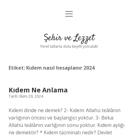
menüyü
Anasayfa
aç
Gizlilik Politikası
Şehir ve Lezzet
Yasal Uyarı
Yerel tatlarla dolu keyifli yolculuk!
Hakkımızda
Etiket:
Kıdem nasıl hesaplanır 2024
Kıdem Ne Anlama
Tarih: Ekim 29, 2024
Kıdem dinde ne demek? 2- Kıdem: Allahü teâlânın
varlığının öncesi ve başlangıcı yoktur. 3- Beka:
Allahü teâlânın varlığının sonu yoktur. Kıdem aylığı
ne demektir? * Kıdem tazminatı nedir? Devlet