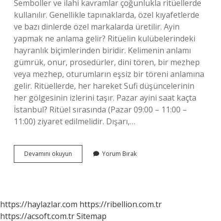
Semboller ve ilahi kavramlar çoğunlukla ritüellerde
kullanılır. Genellikle tapınaklarda, özel kıyafetlerde
ve bazı dinlerde özel markalarda üretilir. Ayin
yapmak ne anlama gelir? Ritüelin kulübelerindeki
hayranlık biçimlerinden biridir. Kelimenin anlamı
gümrük, onur, prosedürler, dini tören, bir mezhep
veya mezhep, oturumların eşsiz bir töreni anlamına
gelir. Ritüellerde, her hareket Sufi düşüncelerinin
her gölgesinin izlerini taşır. Pazar ayini saat kaçta
İstanbul? Ritüel sırasında (Pazar 09:00 – 11:00 –
11:00) ziyaret edilmelidir. Dışarı,…
Ayin
Devamını okuyun
Yorum Bırak
Ne
Kadar
Sürer
https://haylazlar.com
https://ribellion.com.tr
https://acsoft.com.tr
Sitemap