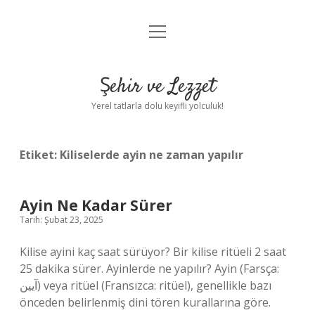
menüyü
Anasayfa
aç
Gizlilik Politikası
Şehir ve Lezzet
Yasal Uyarı
Yerel tatlarla dolu keyifli yolculuk!
Hakkımızda
Etiket:
Kiliselerde ayin ne zaman yapılır
Ayin Ne Kadar Sürer
Tarih: Şubat 23, 2025
Kilise ayini kaç saat sürüyor? Bir kilise ritüeli 2 saat
25 dakika sürer. Ayinlerde ne yapılır? Ayin (Farsça:
آیین) veya ritüel (Fransızca: ritüel), genellikle bazı
önceden belirlenmiş dini tören kurallarına göre.