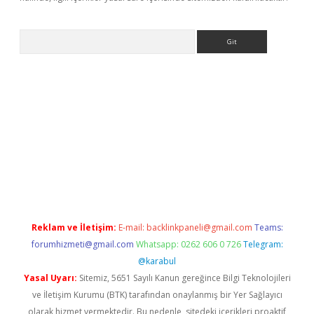
Arama
iriş
Reklam ve İletişim:
E-mail:
backlinkpaneli@gmail.com
Teams:
forumhizmeti@gmail.com
Whatsapp: 0262 606 0 726
Telegram:
@karabul
Yasal Uyarı:
Sitemiz, 5651 Sayılı Kanun gereğince Bilgi Teknolojileri
ve İletişim Kurumu (BTK) tarafından onaylanmış bir Yer Sağlayıcı
olarak hizmet vermektedir. Bu nedenle, sitedeki içerikleri proaktif