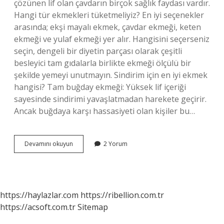
çözünen lif olan çavdarın birçok sağlık faydası vardır.
Hangi tür ekmekleri tüketmeliyiz? En iyi seçenekler
arasında; ekşi mayalı ekmek, çavdar ekmeği, keten
ekmeği ve yulaf ekmeği yer alır. Hangisini seçerseniz
seçin, dengeli bir diyetin parçası olarak çeşitli
besleyici tam gıdalarla birlikte ekmeği ölçülü bir
şekilde yemeyi unutmayın. Sindirim için en iyi ekmek
hangisi? Tam buğday ekmeği: Yüksek lif içeriği
sayesinde sindirimi yavaşlatmadan harekete geçirir.
Ancak buğdaya karşı hassasiyeti olan kişiler bu…
Hangi
Devamını okuyun
2 Yorum
Ekmeği
Yemek
Sağlıklı
https://haylazlar.com
https://ribellion.com.tr
https://acsoft.com.tr
Sitemap