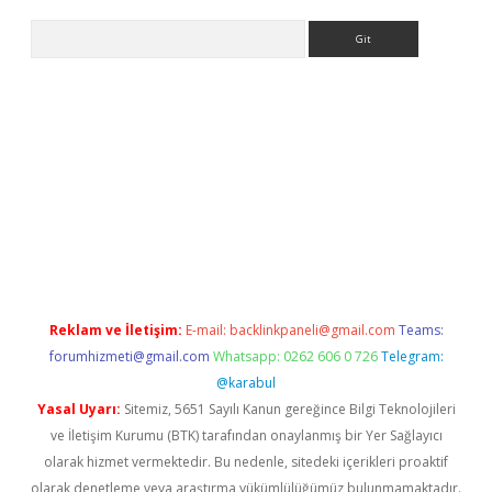
Arama
iriş
Reklam ve İletişim:
E-mail:
backlinkpaneli@gmail.com
Teams:
forumhizmeti@gmail.com
Whatsapp: 0262 606 0 726
Telegram:
@karabul
Yasal Uyarı:
Sitemiz, 5651 Sayılı Kanun gereğince Bilgi Teknolojileri
ve İletişim Kurumu (BTK) tarafından onaylanmış bir Yer Sağlayıcı
olarak hizmet vermektedir. Bu nedenle, sitedeki içerikleri proaktif
olarak denetleme veya araştırma yükümlülüğümüz bulunmamaktadır.