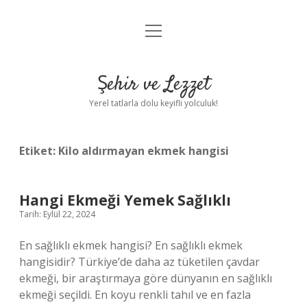
menüyü
Anasayfa
aç
Gizlilik Politikası
Şehir ve Lezzet
Yasal Uyarı
Yerel tatlarla dolu keyifli yolculuk!
Hakkımızda
Etiket:
Kilo aldırmayan ekmek hangisi
Hangi Ekmeği Yemek Sağlıklı
Tarih: Eylül 22, 2024
En sağlıklı ekmek hangisi? En sağlıklı ekmek
hangisidir? Türkiye’de daha az tüketilen çavdar
ekmeği, bir araştırmaya göre dünyanın en sağlıklı
ekmeği seçildi. En koyu renkli tahıl ve en fazla