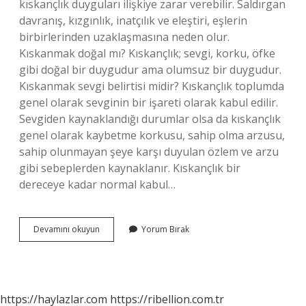
kıskançlık duyguları ilişkiye zarar verebilir. Saldırgan
davranış, kızgınlık, inatçılık ve eleştiri, eşlerin
birbirlerinden uzaklaşmasına neden olur.
Kıskanmak doğal mı? Kıskançlık; sevgi, korku, öfke
gibi doğal bir duygudur ama olumsuz bir duygudur.
Kıskanmak sevgi belirtisi midir? Kıskançlık toplumda
genel olarak sevginin bir işareti olarak kabul edilir.
Sevgiden kaynaklandığı durumlar olsa da kıskançlık
genel olarak kaybetme korkusu, sahip olma arzusu,
sahip olunmayan şeye karşı duyulan özlem ve arzu
gibi sebeplerden kaynaklanır. Kıskançlık bir
dereceye kadar normal kabul…
Bir
Devamını okuyun
Yorum Bırak
Ilişkide
Kıskanmak
Doğal
Mıdır
https://haylazlar.com
https://ribellion.com.tr