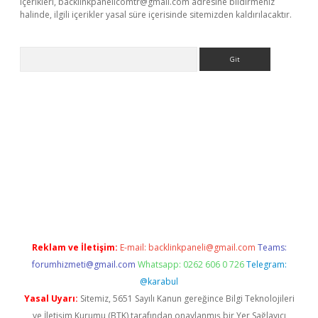
içerikleri,
backlinkpanelicomtr@gmail.com
adresine bildirmeniz
halinde, ilgili içerikler yasal süre içerisinde sitemizden kaldırılacaktır.
Arama
riş
Reklam ve İletişim:
E-mail:
backlinkpaneli@gmail.com
Teams:
forumhizmeti@gmail.com
Whatsapp: 0262 606 0 726
Telegram:
@karabul
Yasal Uyarı:
Sitemiz, 5651 Sayılı Kanun gereğince Bilgi Teknolojileri
ve İletişim Kurumu (BTK) tarafından onaylanmış bir Yer Sağlayıcı