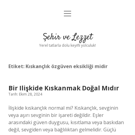
menüyü
Anasayfa
aç
Gizlilik Politikası
Şehir ve Lezzet
Yasal Uyarı
Yerel tatlarla dolu keyifli yolculuk!
Hakkımızda
Etiket:
Kıskançlık özgüven eksikliği midir
Bir Ilişkide Kıskanmak Doğal Mıdır
Tarih: Ekim 28, 2024
İlişkide kıskançlık normal mi? Kıskançlık, sevginin
veya aşırı sevginin bir işareti değildir. Eşler
arasındaki güven duygusu, kısıtlama veya baskıdan
değil, sevgiden veya bağlılıktan gelmelidir. Güçlü