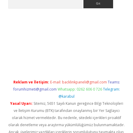
Arama
riş
Reklam ve İletişim:
E-mail:
backlinkpaneli@gmail.com
Teams:
forumhizmeti@gmail.com
Whatsapp: 0262 606 0 726
Telegram:
@karabul
Yasal Uyarı:
Sitemiz, 5651 Sayılı Kanun gereğince Bilgi Teknolojileri
ve İletişim Kurumu (BTK) tarafından onaylanmış bir Yer Sağlayıcı
olarak hizmet vermektedir. Bu nedenle, sitedeki içerikleri proaktif
olarak denetleme veya araştırma yükümlülüğümüz bulunmamaktadır.
Ancak, üyelerimiz yazdıkları içeriklerin sorumluluğunu taşımakta olup,