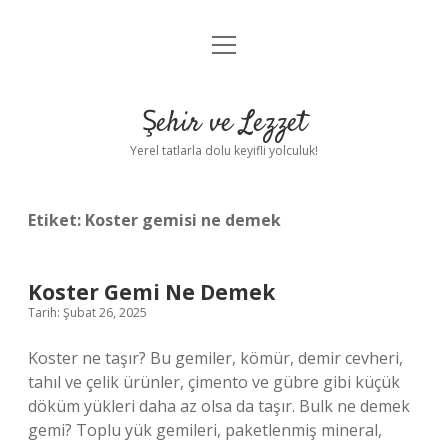
menüyü
Anasayfa
aç
Gizlilik Politikası
Şehir ve Lezzet
Yasal Uyarı
Yerel tatlarla dolu keyifli yolculuk!
Hakkımızda
Etiket:
Koster gemisi ne demek
Koster Gemi Ne Demek
Tarih: Şubat 26, 2025
Koster ne taşır? Bu gemiler, kömür, demir cevheri,
tahıl ve çelik ürünler, çimento ve gübre gibi küçük
döküm yükleri daha az olsa da taşır. Bulk ne demek
gemi? Toplu yük gemileri, paketlenmiş mineral,