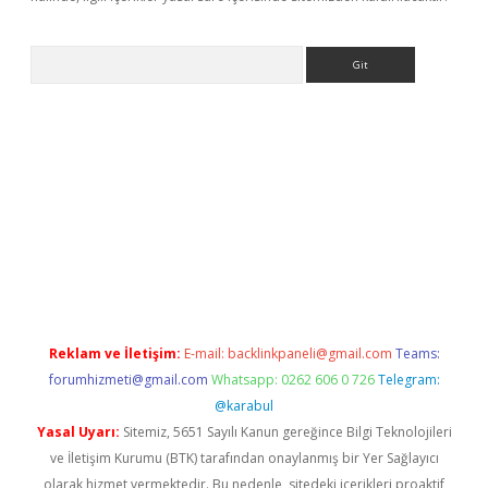
Arama
riş
Reklam ve İletişim:
E-mail:
backlinkpaneli@gmail.com
Teams:
forumhizmeti@gmail.com
Whatsapp: 0262 606 0 726
Telegram:
@karabul
Yasal Uyarı:
Sitemiz, 5651 Sayılı Kanun gereğince Bilgi Teknolojileri
ve İletişim Kurumu (BTK) tarafından onaylanmış bir Yer Sağlayıcı
olarak hizmet vermektedir. Bu nedenle, sitedeki içerikleri proaktif