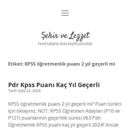
menüyü
Anasayfa
aç
Gizlilik Politikası
Şehir ve Lezzet
Yasal Uyarı
Yerel tatlarla dolu keyifli yolculuk!
Hakkımızda
Etiket:
KPSS öğretmenlik puanı 2 yıl geçerli mi
Pdr Kpss Puanı Kaç Yıl Geçerli
Tarih: Eylül 23, 2024
KPSS öğretmenlik puanı 2 yıl geçerli mi? Puan türleri
için tıklayınız. NOT: KPSS Öğretmen Adayları (P10 ve
P121) puanlarının geçerlilik süresi 06.07’dir.
Öğretmenlik KPSS puanı kaç yıl geçerli 2024? Ancak