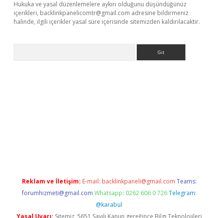
Hukuka ve yasal düzenlemelere aykırı olduğunu düşündüğünüz
içerikleri,
backlinkpanelicomtr@gmail.com
adresine bildirmeniz
halinde, ilgili içerikler yasal süre içerisinde sitemizden kaldırılacaktır.
Arama
riş
Reklam ve İletişim:
E-mail:
backlinkpaneli@gmail.com
Teams:
forumhizmeti@gmail.com
Whatsapp: 0262 606 0 726
Telegram:
@karabul
Yasal Uyarı:
Sitemiz, 5651 Sayılı Kanun gereğince Bilgi Teknolojileri