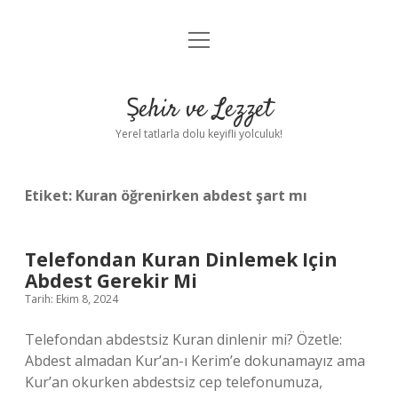
menüyü
Anasayfa
aç
Gizlilik Politikası
Şehir ve Lezzet
Yasal Uyarı
Yerel tatlarla dolu keyifli yolculuk!
Hakkımızda
Etiket:
Kuran öğrenirken abdest şart mı
Telefondan Kuran Dinlemek Için
Abdest Gerekir Mi
Tarih: Ekim 8, 2024
Telefondan abdestsiz Kuran dinlenir mi? Özetle:
Abdest almadan Kur’an-ı Kerim’e dokunamayız ama
Kur’an okurken abdestsiz cep telefonumuza,