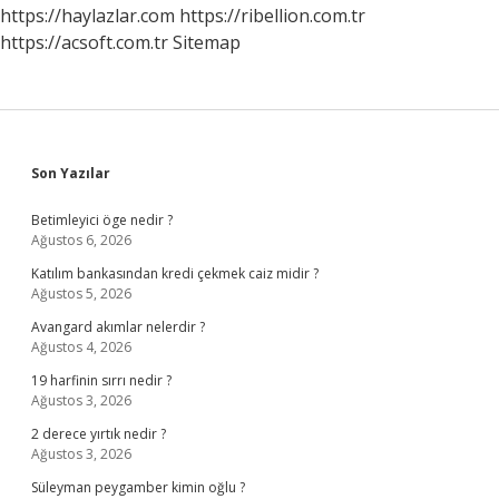
Gerekir
https://haylazlar.com
https://ribellion.com.tr
Mi
https://acsoft.com.tr
Sitemap
Sidebar
Son Yazılar
Betimleyici öge nedir ?
Ağustos 6, 2026
Katılım bankasından kredi çekmek caiz midir ?
Ağustos 5, 2026
Avangard akımlar nelerdir ?
Ağustos 4, 2026
19 harfinin sırrı nedir ?
Ağustos 3, 2026
2 derece yırtık nedir ?
Ağustos 3, 2026
Süleyman peygamber kimin oğlu ?