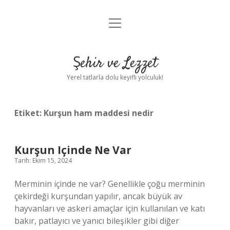
menüyü
Anasayfa
aç
Gizlilik Politikası
Şehir ve Lezzet
Yasal Uyarı
Yerel tatlarla dolu keyifli yolculuk!
Hakkımızda
Etiket:
Kurşun ham maddesi nedir
Kurşun Içinde Ne Var
Tarih: Ekim 15, 2024
Merminin içinde ne var? Genellikle çoğu merminin
çekirdeği kurşundan yapılır, ancak büyük av
hayvanları ve askeri amaçlar için kullanılan ve katı
bakır, patlayıcı ve yanıcı bileşikler gibi diğer