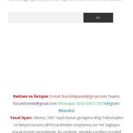
Arama
 giriş
Reklam ve İletişim:
E-mail:
backlinkpaneli@gmail.com
Teams:
forumhizmeti@gmail.com
Whatsapp: 0262 606 0 726
Telegram:
@karabul
Yasal Uyarı:
Sitemiz, 5651 Sayılı Kanun gereğince Bilgi Teknolojileri
ve İletişim Kurumu (BTK) tarafından onaylanmış bir Yer Sağlayıcı
olarak hizmet vermektedir. Bu nedenle, sitedeki içerikleri proaktif