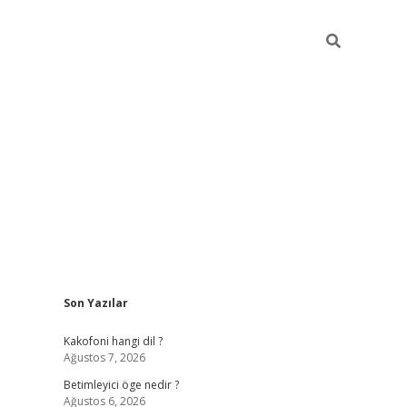
Sidebar
Son Yazılar
tulipbet giriş
Kakofoni hangi dil ?
Ağustos 7, 2026
Betimleyici öge nedir ?
Ağustos 6, 2026