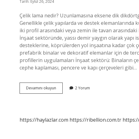
Tarih: Eylül 26, 2024
Çelik lama nedir? Uzunlamasına eksene dik dikdörtge
Genellikle çelik yapılarda ve destek elemanlarında ku
iki profil arasındaki veya zemin ile tavan arasındaki
İnşaat sektöründe, yassı demir yaygın olarak yapı isk
desteklerine, köprülerden yol inşaatına kadar çok çe
prefabrik binalar ve dekoratif elemanlar için de terc
profillerin uygulamaları İnşaat sektörü: Binaların çe
cephe kaplaması, pencere ve kapı çerçeveleri gibi…
Çelik
Devamını okuyun
2 Yorum
Lama
Nerede
Kullanılır
https://haylazlar.com
https://ribellion.com.tr
https:/