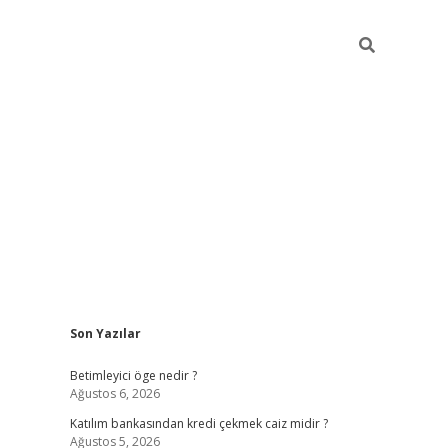
Sidebar
Son Yazılar
tulipbet giriş
Betimleyici öge nedir ?
Ağustos 6, 2026
Katılım bankasından kredi çekmek caiz midir ?
Ağustos 5, 2026