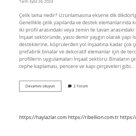
Tarih: Eylül 26, 2024
Çelik lama nedir? Uzunlamasına eksene dik dikdörtge
Genellikle çelik yapılarda ve destek elemanlarında ku
iki profil arasındaki veya zemin ile tavan arasındaki
İnşaat sektöründe, yassı demir yaygın olarak yapı isk
desteklerine, köprülerden yol inşaatına kadar çok çe
prefabrik binalar ve dekoratif elemanlar için de terc
profillerin uygulamaları İnşaat sektörü: Binaların çe
cephe kaplaması, pencere ve kapı çerçeveleri gibi…
Çelik
Devamını okuyun
2 Yorum
Lama
Nerede
Kullanılır
https://haylazlar.com
https://ribellion.com.tr
https:/