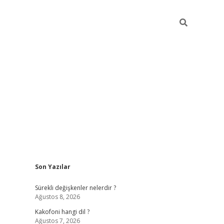
Sidebar
Son Yazılar
tulipbet giriş
Sürekli değişkenler nelerdir ?
Ağustos 8, 2026
Kakofoni hangi dil ?
Ağustos 7, 2026