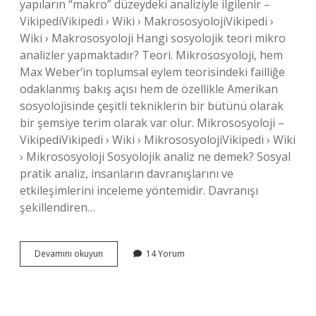
yapıların “makro” düzeydeki analiziyle ilgilenir –
VikipediVikipedi › Wiki › MakrososyolojiVikipedi ›
Wiki › Makrososyoloji Hangi sosyolojik teori mikro
analizler yapmaktadır? Teori. Mikrososyoloji, hem
Max Weber’in toplumsal eylem teorisindeki failliğe
odaklanmış bakış açısı hem de özellikle Amerikan
sosyolojisinde çeşitli tekniklerin bir bütünü olarak
bir şemsiye terim olarak var olur. Mikrososyoloji –
VikipediVikipedi › Wiki › MikrososyolojiVikipedi › Wiki
› Mikrososyoloji Sosyolojik analiz ne demek? Sosyal
pratik analiz, insanların davranışlarını ve
etkileşimlerini inceleme yöntemidir. Davranışı
şekillendiren…
Makro
Devamını okuyun
14 Yorum
Analiz
Nedir
Sosyolojide