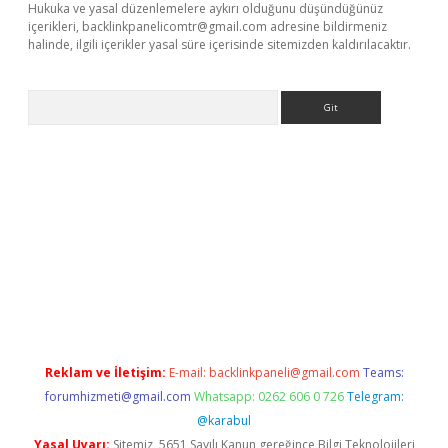
Hukuka ve yasal düzenlemelere aykırı olduğunu düşündüğünüz
içerikleri,
backlinkpanelicomtr@gmail.com
adresine bildirmeniz
halinde, ilgili içerikler yasal süre içerisinde sitemizden kaldırılacaktır.
Arama
riş
Reklam ve İletişim:
E-mail:
backlinkpaneli@gmail.com
Teams:
forumhizmeti@gmail.com
Whatsapp: 0262 606 0 726
Telegram:
@karabul
Yasal Uyarı:
Sitemiz, 5651 Sayılı Kanun gereğince Bilgi Teknolojileri