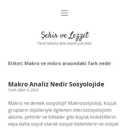
menüyü
Anasayfa
aç
Gizlilik Politikası
Şehir ve Lezzet
Yasal Uyarı
Yerel tatlarla dolu keyifli yolculuk!
Hakkımızda
Etiket:
Makro ve mikro arasındaki fark nedir
Makro Analiz Nedir Sosyolojide
Tarih: Ekim 4, 2024
Makro ne demek sosyoloji? Makrososyoloji, küçük
grupların ilişkileriyle ilgilenen mikrososyolojinin
aksine, şehirler ve kiliseler gibi büyük kolektiflerin
veya daha soyut olarak sosyal sistemlerin ve sosyal