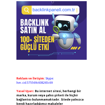
Reklam ve İletişim:
Skype:
live:.cid.575569c608265c69
Yasal Uyarı:
Bu internet sitesi, herhangi bir
marka, kurum veya şahıs şirketi ile hiçbir
bağlantısı bulunmamaktadır. Sitede yalnızca
kendi hazırladığımız makaleler