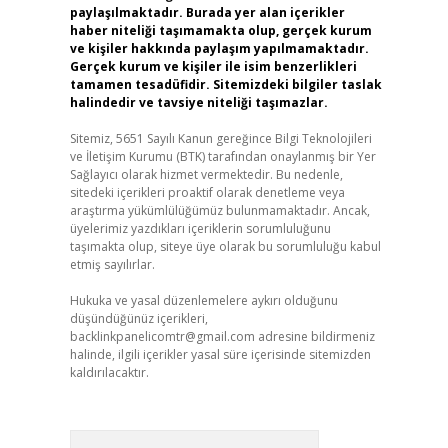
paylaşılmaktadır. Burada yer alan içerikler
haber niteliği taşımamakta olup, gerçek kurum
ve kişiler hakkında paylaşım yapılmamaktadır.
Gerçek kurum ve kişiler ile isim benzerlikleri
tamamen tesadüfidir. Sitemizdeki bilgiler taslak
halindedir ve tavsiye niteliği taşımazlar.
Sitemiz, 5651 Sayılı Kanun gereğince Bilgi Teknolojileri
ve İletişim Kurumu (BTK) tarafından onaylanmış bir Yer
Sağlayıcı olarak hizmet vermektedir. Bu nedenle,
sitedeki içerikleri proaktif olarak denetleme veya
araştırma yükümlülüğümüz bulunmamaktadır. Ancak,
üyelerimiz yazdıkları içeriklerin sorumluluğunu
taşımakta olup, siteye üye olarak bu sorumluluğu kabul
etmiş sayılırlar.
Hukuka ve yasal düzenlemelere aykırı olduğunu
düşündüğünüz içerikleri,
backlinkpanelicomtr@gmail.com
adresine bildirmeniz
halinde, ilgili içerikler yasal süre içerisinde sitemizden
kaldırılacaktır.
Arama