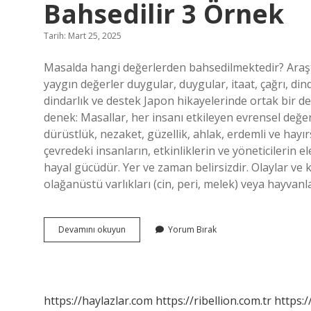
Bahsedilir 3 Örnek
Tarih: Mart 25, 2025
Masalda hangi değerlerden bahsedilmektedir? Araşt
yaygın değerler duygular, duygular, itaat, çağrı, din
dindarlık ve destek Japon hikayelerinde ortak bir d
denek: Masallar, her insanı etkileyen evrensel değerl
dürüstlük, nezaket, güzellik, ahlak, erdemli ve hayır
çevredeki insanların, etkinliklerin ve yöneticilerin ele
hayal gücüdür. Yer ve zaman belirsizdir. Olaylar ve
olağanüstü varlıkları (cin, peri, melek) veya hayvanlar
Masallarda
Devamını okuyun
Yorum Bırak
Genellikle
Hangi
Değerlerden
Bahsedilir
3
https://haylazlar.com
https://ribellion.com.tr
https:/
Örnek