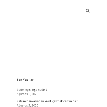
Sidebar
Son Yazılar
tulipbet giriş
Betimleyici öge nedir ?
Ağustos 6, 2026
Katılım bankasından kredi çekmek caiz midir ?
Ağustos 5, 2026