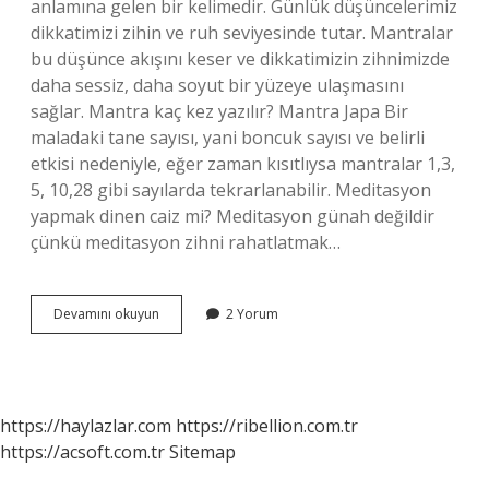
anlamına gelen bir kelimedir. Günlük düşüncelerimiz
dikkatimizi zihin ve ruh seviyesinde tutar. Mantralar
bu düşünce akışını keser ve dikkatimizin zihnimizde
daha sessiz, daha soyut bir yüzeye ulaşmasını
sağlar. Mantra kaç kez yazılır? Mantra Japa Bir
maladaki tane sayısı, yani boncuk sayısı ve belirli
etkisi nedeniyle, eğer zaman kısıtlıysa mantralar 1,3,
5, 10,28 gibi sayılarda tekrarlanabilir. Meditasyon
yapmak dinen caiz mi? Meditasyon günah değildir
çünkü meditasyon zihni rahatlatmak…
Mantra
Devamını okuyun
2 Yorum
Yazmak
Caiz
Mi
https://haylazlar.com
https://ribellion.com.tr
https://acsoft.com.tr
Sitemap