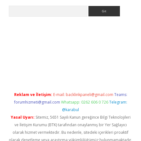
Arama
iriş
Reklam ve İletişim:
E-mail:
backlinkpaneli@gmail.com
Teams:
forumhizmeti@gmail.com
Whatsapp: 0262 606 0 726
Telegram:
@karabul
Yasal Uyarı:
Sitemiz, 5651 Sayılı Kanun gereğince Bilgi Teknolojileri
ve İletişim Kurumu (BTK) tarafından onaylanmış bir Yer Sağlayıcı
olarak hizmet vermektedir. Bu nedenle, sitedeki içerikleri proaktif
olarak denetleme veya araştırma yükümlülüğümüz bulunmamaktadır.