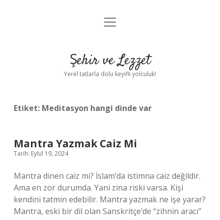
menüyü
Anasayfa
aç
Gizlilik Politikası
Şehir ve Lezzet
Yasal Uyarı
Yerel tatlarla dolu keyifli yolculuk!
Hakkımızda
Etiket:
Meditasyon hangi dinde var
Mantra Yazmak Caiz Mi
Tarih: Eylül 19, 2024
Mantra dinen caiz mi? İslam’da istimna caiz değildir.
Ama en zor durumda. Yani zina riski varsa. Kişi
kendini tatmin edebilir. Mantra yazmak ne işe yarar?
Mantra, eski bir dil olan Sanskritçe’de “zihnin aracı”