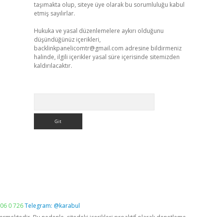
taşımakta olup, siteye üye olarak bu sorumluluğu kabul
etmiş sayılırlar.
Hukuka ve yasal düzenlemelere aykırı olduğunu
düşündüğünüz içerikleri,
backlinkpanelicomtr@gmail.com
adresine bildirmeniz
halinde, ilgili içerikler yasal süre içerisinde sitemizden
kaldırılacaktır.
Arama
06 0 726
Telegram: @karabul