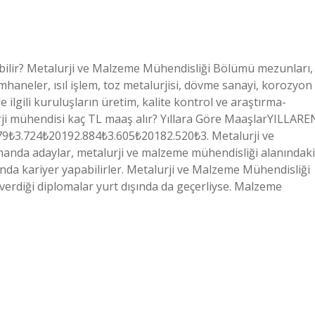
bilir? Metalurji ve Malzeme Mühendisliği Bölümü mezunları,
haneler, ısıl işlem, toz metalurjisi, dövme sanayi, korozyon
 ilgili kuruluşların üretim, kalite kontrol ve araştırma-
urji mühendisi kaç TL maaş alır? Yıllara Göre MaaşlarYILLARE
.724₺20192.884₺3.605₺20182.520₺3. Metalurji ve
anda adaylar, metalurji ve malzeme mühendisliği alanındaki
ında kariyer yapabilirler. Metalurji ve Malzeme Mühendisliği
n verdiği diplomalar yurt dışında da geçerliyse. Malzeme