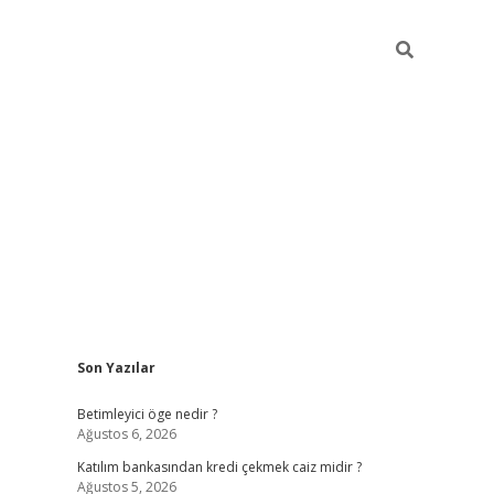
Sidebar
Son Yazılar
tulipbet giriş
Betimleyici öge nedir ?
Ağustos 6, 2026
Katılım bankasından kredi çekmek caiz midir ?
Ağustos 5, 2026