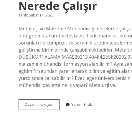
Nerede Çalışır
Tarih: Şubat 14, 2025
Metalurji ve Malzeme Mühendisliği nerelerde çalışa
entegre metal üretim tesisleri, haddehaneler, döküm
sorunları ile kompozit ve seramik üretim tesislerinde
geliştirme birimlerinde çalışabilmektedirler. Metal
DÜŞÜKORTALAMA MAAŞ20213.404₺4.255₺20202.979₺3
malzeme mühendisi formasyon alabilir mi? Aynı zam
eğitim fırsatından yararlanarak bilim ve eğitim alan
yurtdışında çalışabilir mi? Evet, eğer üniversitenizi
mühendisi devlette ne iş yapar? Metalurji ve…
Metalurji
Devamını okuyun
Yorum Bırak
Ve
Malzeme
Mühendisliği
Devlette
Nerede