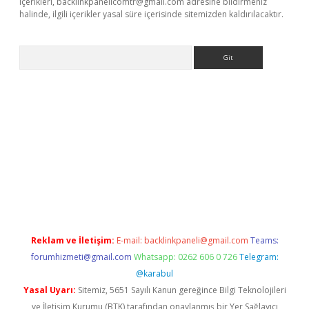
içerikleri,
backlinkpanelicomtr@gmail.com
adresine bildirmeniz
halinde, ilgili içerikler yasal süre içerisinde sitemizden kaldırılacaktır.
Arama
riş
Reklam ve İletişim:
E-mail:
backlinkpaneli@gmail.com
Teams:
forumhizmeti@gmail.com
Whatsapp: 0262 606 0 726
Telegram:
@karabul
Yasal Uyarı:
Sitemiz, 5651 Sayılı Kanun gereğince Bilgi Teknolojileri
ve İletişim Kurumu (BTK) tarafından onaylanmış bir Yer Sağlayıcı