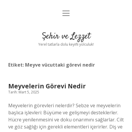
menüyü
Anasayfa
aç
Gizlilik Politikası
Şehir ve Lezzet
Yasal Uyarı
Yerel tatlarla dolu keyifli yolculuk!
Hakkımızda
Etiket:
Meyve vücuttaki görevi nedir
Meyvelerin Görevi Nedir
Tarih: Mart 5, 2025
Meyvelerin görevleri nelerdir? Sebze ve meyvelerin
başlıca işlevleri: Büyüme ve gelişmeyi desteklerler.
Hücre yenilenmesini ve doku onarımını sağlarlar. Cilt
ve göz sağlığı için gerekli elementleri içerirler. Diş ve