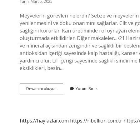
Tarih: Mart 5, 2025
Meyvelerin görevleri nelerdir? Sebze ve meyvelerin b
yenilenmesini ve doku onarımını sağlarlar. Cilt ve göz 
sağlığını korurlar. Kan üretiminde rol oynayan eleme
oluşturmada etkilidirler. Diğer makaleler…•21 Hazi
ve mineral açısından zengindir ve sağlıklı bir besle
antioksidan içeriği sayesinde kalp hastalığı, kanse
yardımcı olur. Lif içeriği sayesinde sağlıklı sindir
eksiklikleri, besin…
Meyvelerin
Devamını okuyun
Yorum Bırak
Görevi
Nedir
https://haylazlar.com
https://ribellion.com.tr
https:/