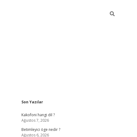
Sidebar
Son Yazılar
tulipbet giriş
Kakofoni hangi dil ?
Ağustos 7, 2026
Betimleyici öge nedir ?
Ağustos 6, 2026