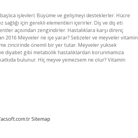
aşlıca işlevleri: Büyüme ve gelişmeyi desteklerler. Hücre
sağlığı için gerekli elementleri içerirler. Diş ve diş eti
ntler açısından zengindirler. Hastalıklara karşı direnç
ran 2016 Meyveler ne işe yarar? Sebzeler ve meyveler vitamin
nme zincirinde önemli bir yer tutar. Meyveler yüksek
r ve diyabet gibi metabolik hastalıklardan korunmamıza
ime katkıda bulunur. Hiç meyve yemezsem ne olur? Vitamin
/acsoft.com.tr
Sitemap