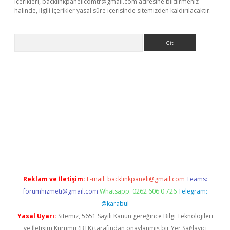
içerikleri,
backlinkpanelicomtr@gmail.com
adresine bildirmeniz
halinde, ilgili içerikler yasal süre içerisinde sitemizden kaldırılacaktır.
Arama
iriş
Reklam ve İletişim:
E-mail:
backlinkpaneli@gmail.com
Teams:
forumhizmeti@gmail.com
Whatsapp: 0262 606 0 726
Telegram:
@karabul
Yasal Uyarı:
Sitemiz, 5651 Sayılı Kanun gereğince Bilgi Teknolojileri
ve İletişim Kurumu (BTK) tarafından onaylanmış bir Yer Sağlayıcı