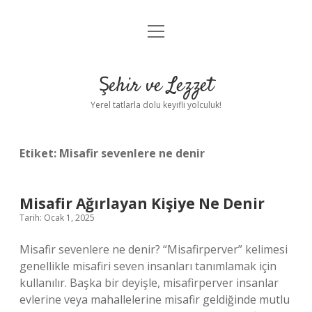
menüyü
Anasayfa
aç
Gizlilik Politikası
Şehir ve Lezzet
Yasal Uyarı
Yerel tatlarla dolu keyifli yolculuk!
Hakkımızda
Etiket:
Misafir sevenlere ne denir
Misafir Ağırlayan Kişiye Ne Denir
Tarih: Ocak 1, 2025
Misafir sevenlere ne denir? “Misafirperver” kelimesi
genellikle misafiri seven insanları tanımlamak için
kullanılır. Başka bir deyişle, misafirperver insanlar
evlerine veya mahallelerine misafir geldiğinde mutlu