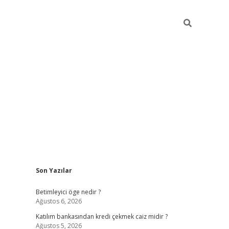
Sidebar
Son Yazılar
tulipbet giriş
Betimleyici öge nedir ?
Ağustos 6, 2026
Katılım bankasından kredi çekmek caiz midir ?
Ağustos 5, 2026