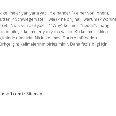
k kelimeler yan yana yazılır: einander (< einer von ihnen),
er (< Schwiegervater), wie (< ne orijinal), warum (< wohin)
vb. Niçin ve nasıl yazılır? “Why” kelimesi “neden”, “hangi
lan bileşik kelimeler yan yana yazılır. Bu kelime sıklıkla
içiminde olmalıdır. Niçin kelimesi Türkçe mi? neden –
çe için) kelimelerinin birleşimidir. Daha fazla bilgi için
/acsoft.com.tr
Sitemap