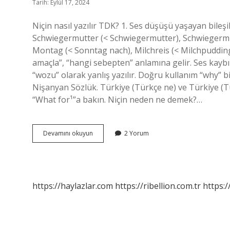
Tarih: Eylül 17, 2024
Niçin nasıl yazılır TDK? 1. Ses düşüşü yaşayan bileşi
Schwiegermutter (< Schwiegermutter), Schwiegermutt
Montag (< Sonntag nach), Milchreis (< Milchpudding) 
amaçla”, “hangi sebepten” anlamına gelir. Ses kaybı o
“wozu” olarak yanlış yazılır. Doğru kullanım “why” b
Nişanyan Sözlük. Türkiye (Türkçe ne) ve Türkiye (Türk
“What for¹”a bakın. Niçin neden ne demek?…
Tdk
Devamını okuyun
2 Yorum
Niçin
https://haylazlar.com
https://ribellion.com.tr
https:/