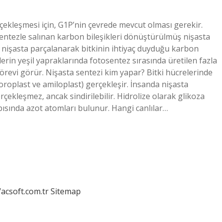
rçekleşmesi için, G1P’nin çevrede mevcut olması gerekir.
ntezle salınan karbon bileşikleri dönüştürülmüş nişasta
nişasta parçalanarak bitkinin ihtiyaç duyduğu karbon
lerin yeşil yapraklarında fotosentez sırasında üretilen fazla
 görevi görür. Nişasta sentezi kim yapar? Bitki hücrelerinde
oroplast ve amiloplast) gerçekleşir. İnsanda nişasta
ekleşmez, ancak sindirilebilir. Hidrolize olarak glikoza
ısında azot atomları bulunur. Hangi canlılar…
/acsoft.com.tr
Sitemap