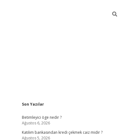
Sidebar
Son Yazılar
tulipbet giriş
Betimleyici öge nedir ?
Ağustos 6, 2026
Katılım bankasından kredi çekmek caiz midir ?
Ağustos 5, 2026