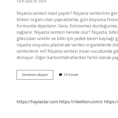
Tarih: Eylül 30, 2024
Nişasta sentezi nasıl yapılır? Nişasta sentezinin ge
Köken organı olan yapraklarda, gün boyunca fotose
formunda depolanır. Gece, fotosentez durduğunda, 
sağlanır. Nişasta sentezi nerede olur? Nişasta, bitki
glikozdan üretilir ve bitki için yedek besin kaynağı
nişasta oluşumu plastid adı verilen organellerde (kl
sentezlenir mi? Nişasta sentezi insan vücudunda gerç
dönüşür. Diğer karbonhidratlardan farklı olarak yap
Nişasta
Devamını okuyun
10 Yorum
Sentezi
Nasıl
Olur
https://haylazlar.com
https://ribellion.com.tr
https:/