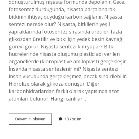
dönüştürülmüş nişasta formunda depolanır. Gece,
fotosentez durduğunda, nişasta parçalanarak
bitkinin ihtiyaç duyduğu karbon sağlanır. Nişasta
sentezi nerede olur? Nişasta, bitkilerin yeşil
yapraklarında fotosentez sırasında üretilen fazla
glikozdan üretilir ve bitki için yedek besin kaynağı
görevi görür. Nişasta sentezi kim yapar? Bitki
hücrelerinde nişasta oluşumu plastid adı verilen
organellerde (kloroplast ve amiloplast) gerçekleşir.
İnsanda nişasta sentezlenir mi? Nişasta sentezi
insan vücudunda gerçekleşmez, ancak sindirilebilir.
Hidrolize olarak glikoza dönüşür. Diğer
karbonhidratlardan farklı olarak yapısında azot
atomları bulunur. Hangi canlılar…
Nişasta
Devamını okuyun
10 Yorum
Sentezi
Nasıl
Olur