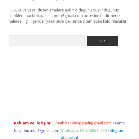
Hukuka ve yasal düzenlemelere aykırı olduğunu düşündüğünüz
içerikleri,
backlinkpanelicomtr@gmail.com
adresine bildirmeniz
halinde, ilgili içerikler yasal süre içerisinde sitemizden kaldırılacaktır.
Arama
iriş
Reklam ve İletişim:
E-mail:
backlinkpaneli@gmail.com
Teams:
forumhizmeti@gmail.com
Whatsapp: 0262 606 0 726
Telegram:
@karabul