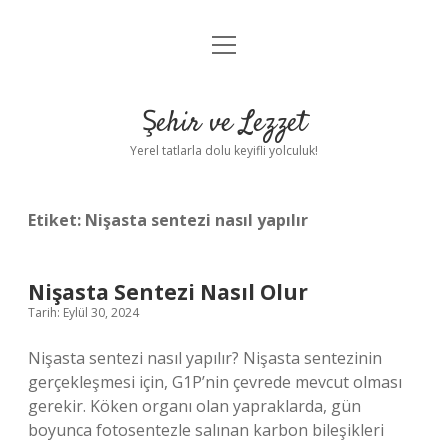
menüyü
Anasayfa
aç
Gizlilik Politikası
Şehir ve Lezzet
Yasal Uyarı
Yerel tatlarla dolu keyifli yolculuk!
Hakkımızda
Etiket:
Nişasta sentezi nasıl yapılır
Nişasta Sentezi Nasıl Olur
Tarih: Eylül 30, 2024
Nişasta sentezi nasıl yapılır? Nişasta sentezinin
gerçekleşmesi için, G1P’nin çevrede mevcut olması
gerekir. Köken organı olan yapraklarda, gün
boyunca fotosentezle salınan karbon bileşikleri